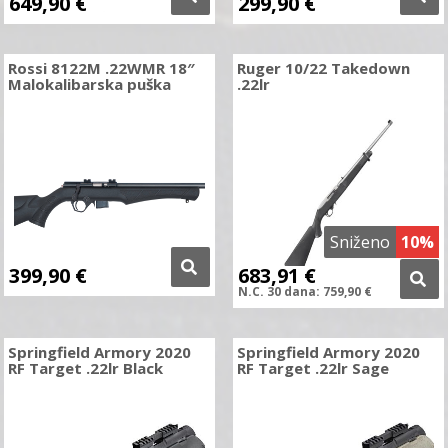
649,90
€
299,90
€
Rossi 8122M .22WMR 18″
Ruger 10/22 Takedown
Malokalibarska puška
.22lr
Sniženo
10%
399,90
€
683,91
€
N.C.
30 dana:
759,90
€
Springfield Armory 2020
Springfield Armory 2020
RF Target .22lr Black
RF Target .22lr Sage