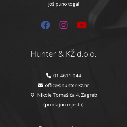
još puno toga!
Hunter & KŽ d.o.o.
01 4611 044
office@hunter-kz.hr
Nikole Tomašića 4, Zagreb
(prodajno mjesto)