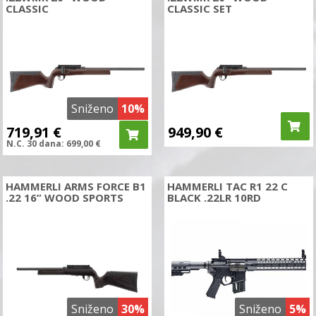
CLASSIC
CLASSIC SET
Sniženo
10%
719,91
€
949,90
€
N.C.
30 dana:
699,00
€
HAMMERLI ARMS FORCE B1
HAMMERLI TAC R1 22 C
.22 16” WOOD SPORTS
BLACK .22LR 10RD
Sniženo
30%
Sniženo
5%