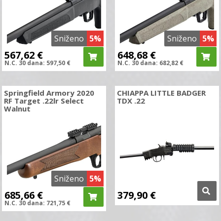
Sniženo
5%
Sniženo
5%
567,62
€
648,68
€
N.C.
30 dana:
597,50
€
N.C.
30 dana:
682,82
€
Springfield Armory 2020
CHIAPPA LITTLE BADGER
RF Target .22lr Select
TDX .22
Walnut
Sniženo
5%
685,66
€
379,90
€
N.C.
30 dana:
721,75
€