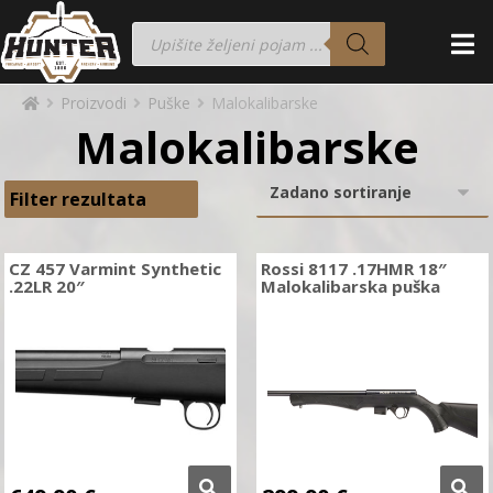
Proizvodi
Puške
Malokalibarske
Malokalibarske
Filter rezultata
CZ 457 Varmint Synthetic
Rossi 8117 .17HMR 18″
.22LR 20″
Malokalibarska puška