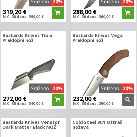
Sniženo
20%
Sniženo
20%
319,20
€
288,00
€
N.C.
30 dana:
399,00
€
N.C.
30 dana:
360,00
€
Bastards Knives Tibia
Bastards Knives Vega
Preklopni nož
Preklopni nož
Sniženo
20%
Sniženo
20%
272,00
€
232,00
€
N.C.
30 dana:
340,00
€
N.C.
30 dana:
290,00
€
Bastards Knives Venator
Cold Steel 3u1 Oštrač
Dark Matter Black NOŽ
noževa