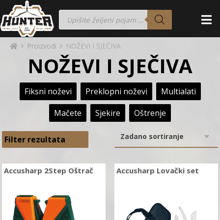
Proizvodi
NOŽEVI I SJEČIVA
NOŽEVI I SJEČIVA
Fiksni noževi
Preklopni noževi
Multialati
Mačete
Sjekire
Oštrenje
Filter rezultata
Accusharp 2Step Oštrač
Accusharp Lovački set