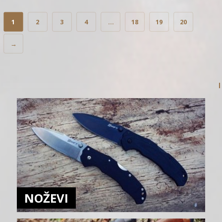
1
2
3
4
…
18
19
20
→
NOŽEVI