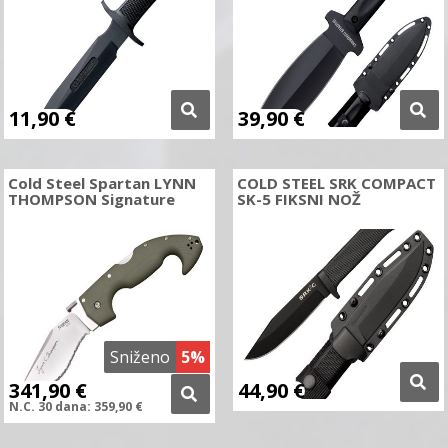
11,90
€
39,90
€
Cold Steel Spartan LYNN
COLD STEEL SRK COMPACT
THOMPSON Signature
SK-5 FIKSNI NOŽ
Sniženo
5%
341,90
€
44,90
€
N.C.
30 dana:
359,90
€