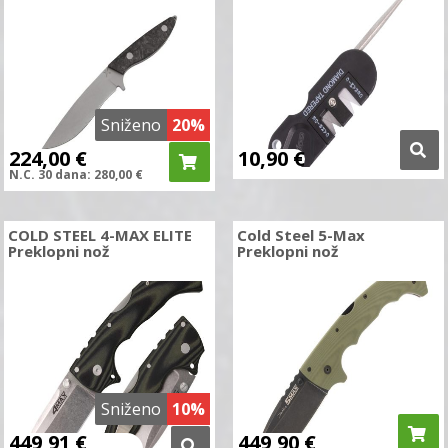
Sniženo
20%
224,00
€
10,90
€
N.C.
30 dana:
280,00
€
COLD STEEL 4-MAX ELITE
Cold Steel 5-Max
Preklopni nož
Preklopni nož
Sniženo
10%
449,91
€
449,90
€