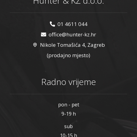
Hunter & KŽ d.o.o.
01 4611 044
office@hunter-kz.hr
Nikole Tomašića 4, Zagreb
(prodajno mjesto)
Radno vrijeme
pon - pet
9-19 h
sub
10-15 h