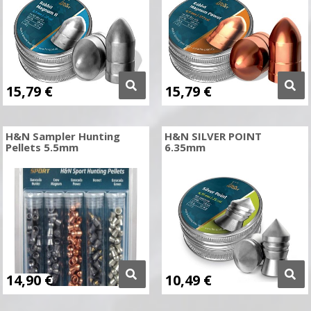
15,79
€
15,79
€
H&N Sampler Hunting
H&N SILVER POINT
Pellets 5.5mm
6.35mm
14,90
€
10,49
€