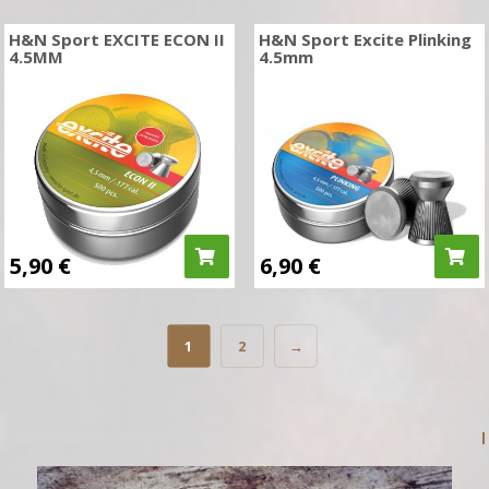
H&N Sport EXCITE ECON II
H&N Sport Excite Plinking
4.5MM
4.5mm
5,90
€
6,90
€
1
2
→