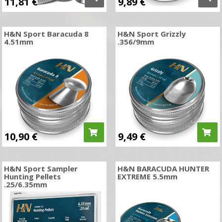
11,81
€
9,89
€
H&N Sport Baracuda 8
H&N Sport Grizzly
4.51mm
.356/9mm
10,90
€
9,49
€
H&N Sport Sampler
H&N BARACUDA HUNTER
Hunting Pellets
EXTREME 5.5mm
.25/6.35mm