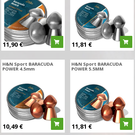
11,90
€
11,81
€
H&N Sport BARACUDA
H&N Sport BARACUDA
POWER 4.5mm
POWER 5.5MM
10,49
€
11,81
€