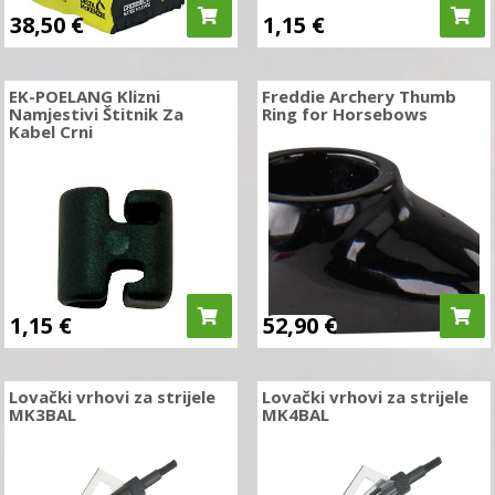
38,50
€
1,15
€
EK-POELANG Klizni
Freddie Archery Thumb
Namjestivi Štitnik Za
Ring for Horsebows
Kabel Crni
1,15
€
52,90
€
Lovački vrhovi za strijele
Lovački vrhovi za strijele
MK3BAL
MK4BAL