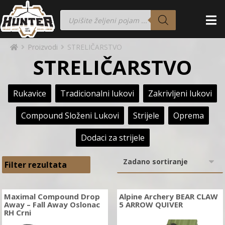
Proizvodi
STRELIČARSTVO
STRELIČARSTVO
Rukavice
Tradicionalni lukovi
Zakrivljeni lukovi
Compound Složeni Lukovi
Strijele
Oprema
Dodaci za strijele
Filter rezultata
Maximal Compound Drop
Alpine Archery BEAR CLAW
Away – Fall Away Oslonac
5 ARROW QUIVER
RH Crni