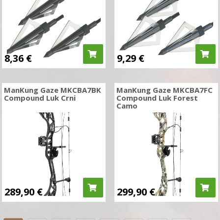
8,36
€
9,29
€
ManKung Gaze MKCBA7BK
ManKung Gaze MKCBA7FC
Compound Luk Crni
Compound Luk Forest
Camo
289,90
€
299,90
€