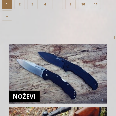
1
2
3
4
…
9
10
11
→
NOŽEVI