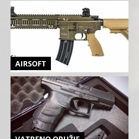
AIRSOFT
VATRENO ORUŽJE