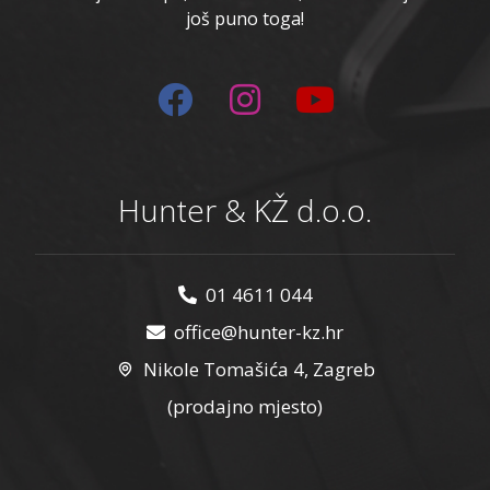
još puno toga!
Hunter & KŽ d.o.o.
01 4611 044
office@hunter-kz.hr
Nikole Tomašića 4, Zagreb
(prodajno mjesto)