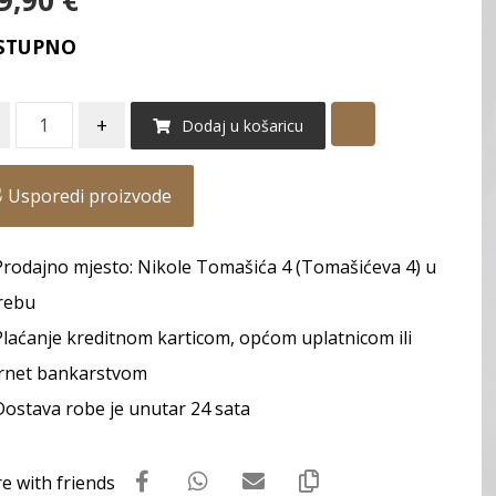
9,90
€
STUPNO
+
Dodaj u košaricu
Usporedi proizvode
Prodajno mjesto: Nikole Tomašića 4 (Tomašićeva 4) u
rebu
Plaćanje kreditnom karticom, općom uplatnicom ili
rnet bankarstvom
Dostava robe je unutar 24 sata