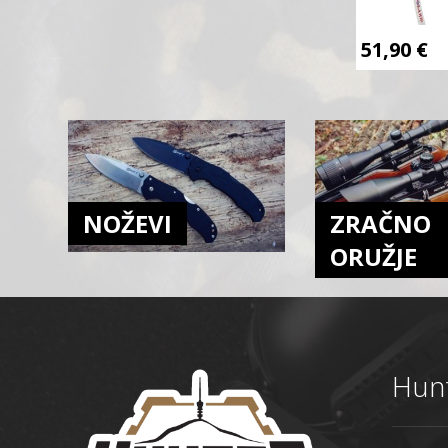
51,90
€
NOŽEVI
ZRAČNO
ORUŽJE
Hunt