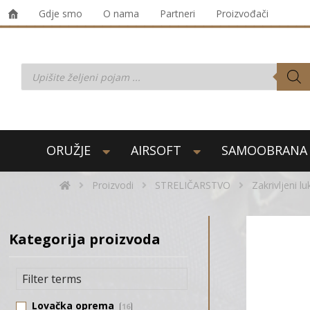
Gdje smo
O nama
Partneri
Proizvođači
ORUŽJE
AIRSOFT
SAMOOBRANA
Proizvodi
STRELIČARSTVO
Zakrivljeni lu
Kategorija proizvoda
Lovačka oprema
16