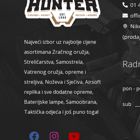
01 
off
Nik
(proda
Najveći izbor uz najbolje cijene
asortimana Zračnog oružja,
Radn
Streličarstva, Samostrela,
Vatrenog oružja, opreme i
streljiva, Noževa i Sječiva, Airsoft
pon - p
replika i sve dodatne opreme,
Baterijske lampe, Samoobrana,
sub
Taktička odjeća i još puno toga!