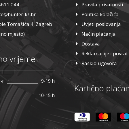
4611 044
Pravila privatnosti
ice@hunter-kz.hr
Politika kolačića
ole Tomašića 4, Zagreb
Uvjeti poslovanja
jno mjesto)
Način plaćanja
Dostava
Reklamacije i povrat
o vrijeme
Raskid ugovora
9-19 h
et
Kartično plaćan
10-15 h