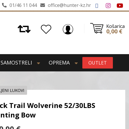
01/46 11 044
office@hunter-kz.hr
Košarica
0,00
€
SAMOSTRELI
OPREMA
OUTLET
JENI LUKOVI
ck Trail Wolverine 52/30LBS
nting Bow