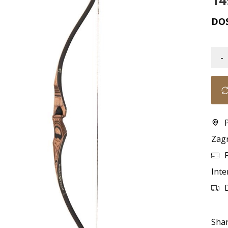
14
DO
-
Zag
Inte