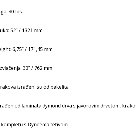
ega: 30 lbs
luka: 52” / 1321 mm
ight: 6,75” / 171,45 mm
izvlačenja: 30” / 762 mm
rakova izrađeni su od bakelita.
zrađen od laminata dymond drva s javorovim drvetom, krakov
u kompletu s Dyneema tetivom.