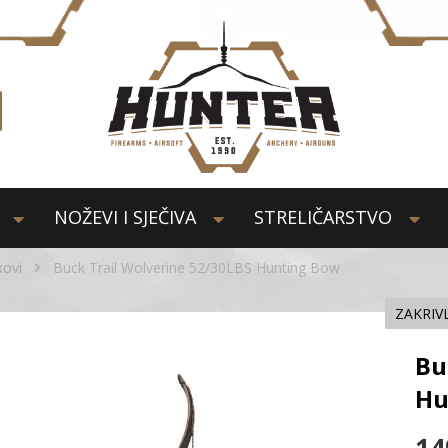
NOŽEVI I SJEČIVA
STRELIČARSTVO
kovi
Buck Trail Wolverine 52/30LBS Hunting Bow
ZAKRIVL
Bu
Hu