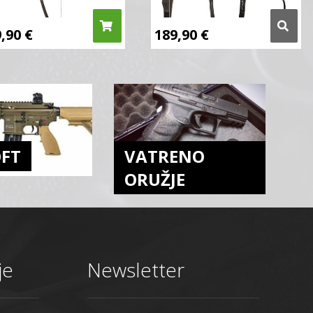
9,90
€
189,90
€
OFT
VATRENO
ORUŽJE
je
Newsletter