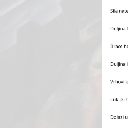
Sila nat
Duljina 
Brace he
Duljina 
Vrhovi k
Luk je i
Dolazi 