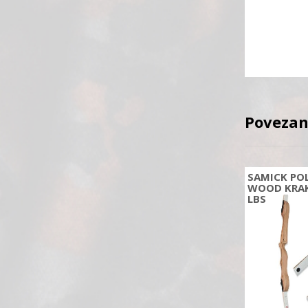
Povezan
SAMICK POL
WOOD KRAK
LBS