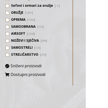
Sefovi i ormari za oružje
4
ORUŽJE
1881
OPREMA
1666
SAMOOBRANA
132
AIRSOFT
1206
NOŽEVI I SJEČIVA
998
SAMOSTRELI
123
STRELIČARSTVO
476
Sniženi proizvodi
Dostupni proizvodi