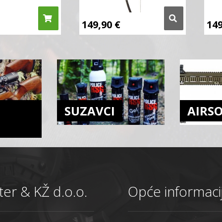
149,90
€
14
SUZAVCI
AIRS
er & KŽ d.o.o.
Opće informaci