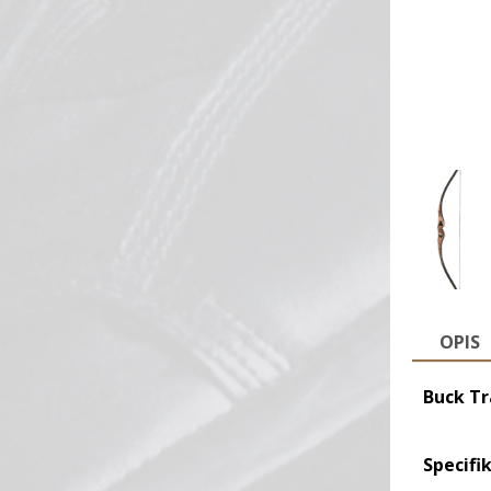
OPIS
Buck Tr
Specifik