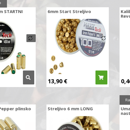
o
mm STARTNI
6mm Start Streljivo
Kal
Rev
13,90
€
0,
Ra
epper plinsko
Streljivo 6 mm LONG
Uma
nas