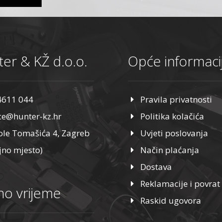
er & KŽ d.o.o.
Opće informaci
4611 044
Pravila privatnosti
ice@hunter-kz.hr
Politika kolačića
ole Tomašića 4, Zagreb
Uvjeti poslovanja
jno mjesto)
Način plaćanja
Dostava
Reklamacije i povrat
o vrijeme
Raskid ugovora