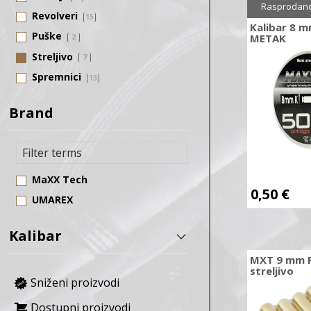
Rasprodan
Revolveri
15
Kalibar 8 
Puške
2
METAK
Streljivo
7
Spremnici
13
Brand
MaXX Tech
0,50
€
UMAREX
Kalibar
MXT 9 mm P
streljivo
Sniženi proizvodi
Dostupni proizvodi