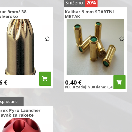
Sniženo
20%
ibar 9mm/.38
Kalibar 9 mm STARTNI
olversko
METAK
46
€
0,40
€
N.C.
u zadnjih
30 dana:
0,40
€
sprodano
rex Pyro Launcher
tavak za rakete