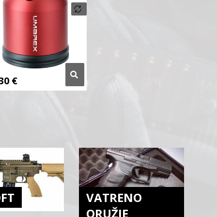
,30
€
OFT
VATRENO
ORUŽJE