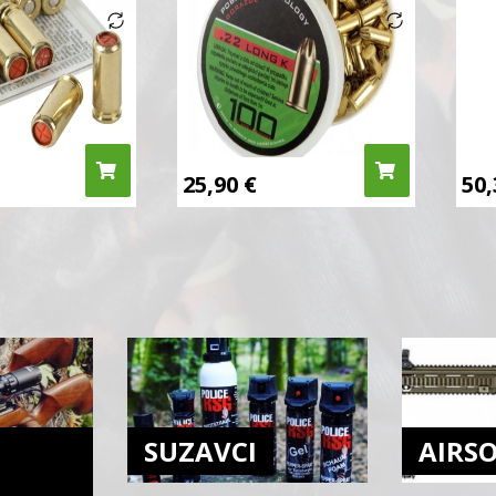
25,90
€
50
SUZAVCI
AIRS