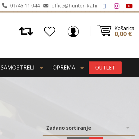
01/46 11 044
office@hunter-kz.hr
Košarica
0,00
€
SAMOSTRELI
OPREMA
OUTLET