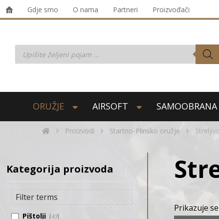
Gdje smo
O nama
Partneri
Proizvođači
ORUŽJE
AIRSOFT
SAMOOBRANA
Proizvodi
Startno-Plinsko oružje
Streljiv
Stre
Kategorija proizvoda
Prikazuje se
Pištolji
47