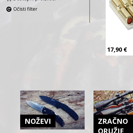
Očisti filter
17,90
€
NOŽEVI
ZRAČNO
ORUŽJE