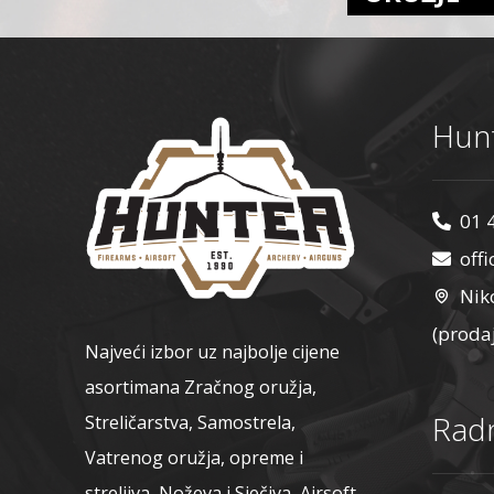
Hunt
01 
off
Nik
(proda
Najveći izbor uz najbolje cijene
asortimana Zračnog oružja,
Radn
Streličarstva, Samostrela,
Vatrenog oružja, opreme i
streljiva, Noževa i Sječiva, Airsoft