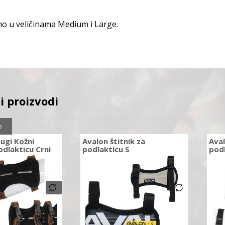
o u veličinama Medium i Large.
i proizvodi
o
Dugi Kožni
Avalon štitnik za
Aval
odlakticu Crni
podlakticu S
pod