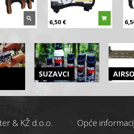
6,50
€
6,
SUZAVCI
AIRS
er & KŽ d.o.o.
Opće informaci