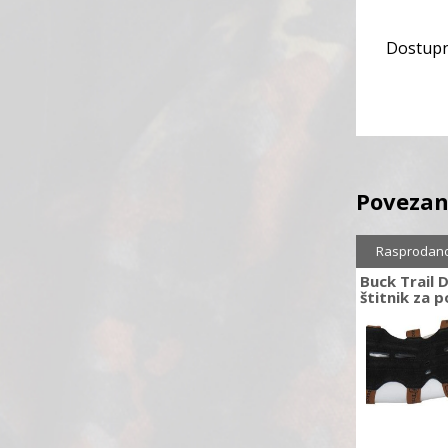
Dostupn
Povezan
Rasprodan
Buck Trail 
štitnik za p