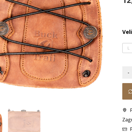
12
Vel
L
-
Zag