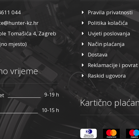
4611 044
Pravila privatnosti
ice@hunter-kz.hr
Politika kolačića
ole Tomašića 4, Zagreb
Uvjeti poslovanja
jno mjesto)
Način plaćanja
Dostava
Reklamacije i povrat
o vrijeme
Raskid ugovora
9-19 h
et
Kartično plaćan
10-15 h