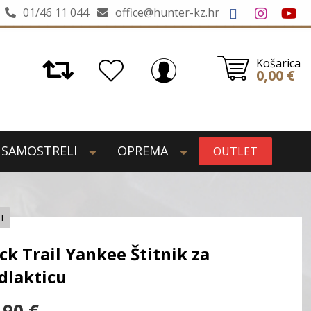
01/46 11 044
office@hunter-kz.hr
Košarica
0,00
€
SAMOSTRELI
OPREMA
OUTLET
I
ck Trail Yankee Štitnik za
dlakticu