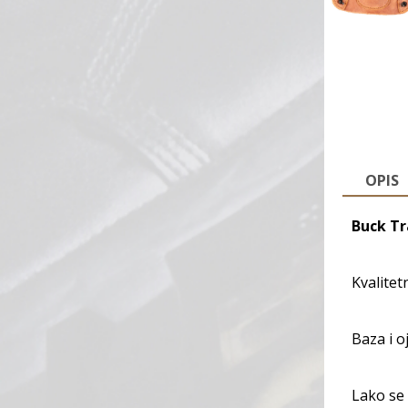
OPIS
Buck Tr
Kvalitet
Baza i o
Lako se 