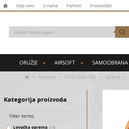
Gdje smo
O nama
Partneri
Proizvođači
ORUŽJE
AIRSOFT
SAMOOBRANA
Proizvodi
STRELIČARSTVO
Oprema
Kategorija proizvoda
Lovačka oprema
16