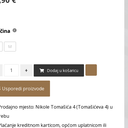
,90
€
ičina
M
+
Dodaj u košaricu
Usporedi proizvode
Prodajno mjesto: Nikole Tomašića 4 (Tomašićeva 4) u
rebu
Plaćanje kreditnom karticom, općom uplatnicom ili