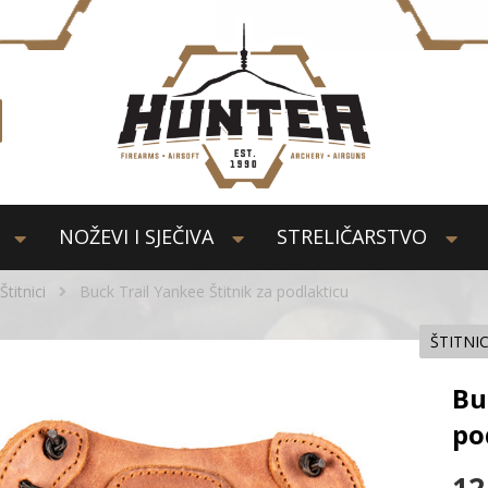
NOŽEVI I SJEČIVA
STRELIČARSTVO
Štitnici
Buck Trail Yankee Štitnik za podlakticu
ŠTITNIC
Bu
po