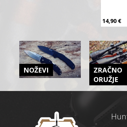
14,90
€
NOŽEVI
ZRAČNO
ORUŽJE
Hunt