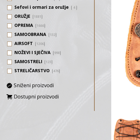
Sefovi i ormari za oružje
4
ORUŽJE
1881
OPREMA
1666
SAMOOBRANA
132
AIRSOFT
1206
NOŽEVI I SJEČIVA
998
SAMOSTRELI
123
STRELIČARSTVO
476
Sniženi proizvodi
Dostupni proizvodi