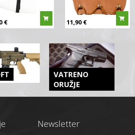
50
€
11,90
€
OFT
VATRENO
ORUŽJE
je
Newsletter