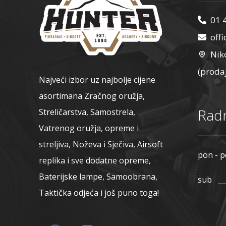
01 
off
Nik
(proda
Najveći izbor uz najbolje cijene
asortimana Zračnog oružja,
Radn
Streličarstva, Samostrela,
Vatrenog oružja, opreme i
streljiva, Noževa i Sječiva, Airsoft
pon - p
replika i sve dodatne opreme,
Baterijske lampe, Samoobrana,
sub
Taktička odjeća i još puno toga!