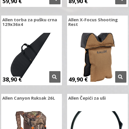
59,90
€
89,90
€
Allen torba za pušku crna
Allen X-Focus Shooting
129x36x4
Rest
38,90
€
49,90
€
Allen Canyon Ruksak 26L
Allen Čepići za uši