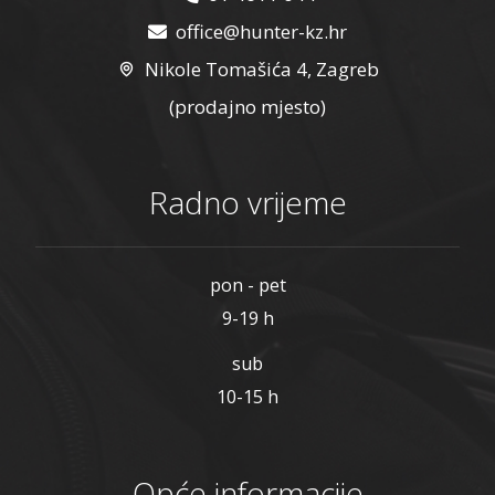
office@hunter-kz.hr
Nikole Tomašića 4, Zagreb
(prodajno mjesto)
Radno vrijeme
pon - pet
9-19 h
sub
10-15 h
Opće informacije