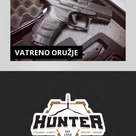
VATRENO ORUŽJE