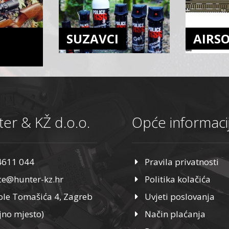
SUZAVCI
AIRS
er & KŽ d.o.o.
Opće informaci
4611 044
Pravila privatnosti
ice@hunter-kz.hr
Politika kolačića
ole Tomašića 4, Zagreb
Uvjeti poslovanja
jno mjesto)
Način plaćanja