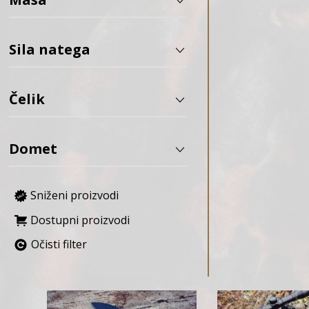
APS
AREX Defense
Sila natega
Army Armament
ASG
Čelik
AVALON ARCHERY
B&T
Baofeng
Domet
BARNETT
Bastards Knives
Sniženi proizvodi
BCY
BD Custom
Dostupni proizvodi
BDF
Očisti filter
Bearpaw
Benchmade
Benelli