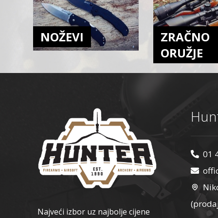
BERETTA
Blackhawk
NOŽEVI
ZRAČNO
Blow
BMT
ORUŽJE
Bohning
Bolle
Bore Tech
Bowmaster
Hunt
Breda
Browning
Brunox
01 
Buck Trail Archery Tradition
off
byrd
Nik
CAA
(proda
Canik
Najveći izbor uz najbolje cijene