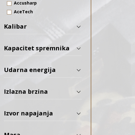
Accusharp
AceTech
Action Army
Kalibar
ADC
AGN Technology
Aguila
Kapacitet spremnika
Aim-O
Air Venturi
Udarna energija
Airforce Airguns
Allen
Izlazna brzina
ALPINA SPORT
Alpine Archery
Amoeba
Izvor napajanja
Amomax
ANTONIO ZOLI
Masa
Apex Gear