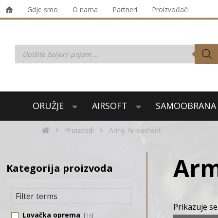
Gdje smo
O nama
Partneri
Proizvođači
ORUŽJE
AIRSOFT
SAMOOBRANA
Proizvodi
Army Armament
Ar
Kategorija proizvoda
Prikazuje se
Lovačka oprema
16