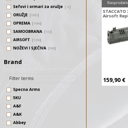
Rasprodan
Sefovi i ormari za oružje
4
STACCATO 
ORUŽJE
1881
Airsoft Rep
OPREMA
1666
SAMOOBRANA
132
AIRSOFT
1206
NOŽEVI I SJEČIVA
998
SAMOSTRELI
123
Brand
STRELIČARSTVO
476
159,90
€
Specna Arms
5KU
A&F
A&K
Abbey