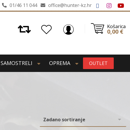
01/46 11 044
office@hunter-kz.hr
Košarica
0,00
€
SAMOSTRELI
OPREMA
OUTLET