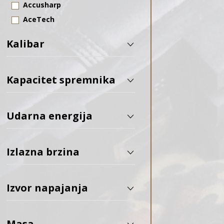
Accusharp
AceTech
Action Army
Kalibar
ADC
AGN Technology
Aguila
Kapacitet spremnika
Aim-O
Air Venturi
Udarna energija
Airforce Airguns
Allen
Izlazna brzina
ALPINA SPORT
Alpine Archery
Amoeba
Izvor napajanja
Amomax
ANTONIO ZOLI
Masa
Apex Gear