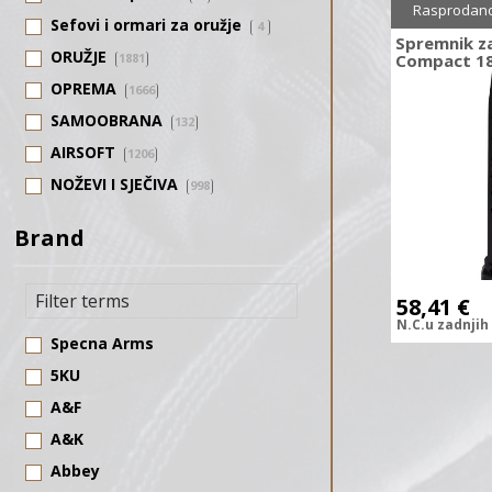
Sniženo
1
Rasprodan
Sefovi i ormari za oružje
4
Spremnik z
ORUŽJE
1881
Compact 1
OPREMA
1666
SAMOOBRANA
132
AIRSOFT
1206
NOŽEVI I SJEČIVA
998
SAMOSTRELI
123
Brand
STRELIČARSTVO
476
58,41
€
N.C.
u zadnjih
Specna Arms
5KU
A&F
A&K
Abbey