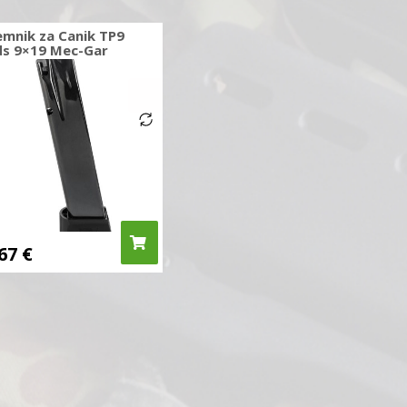
mnik za Canik TP9
ds 9×19 Mec-Gar
,67
€