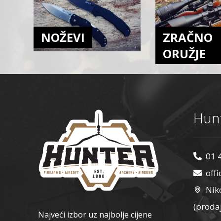
BERETTA
Blackhawk
NOŽEVI
ZRAČNO
Blow
BMT
ORUŽJE
Bohning
Bolle
Bore Tech
Bowmaster
Hunt
Breda
Browning
Brunox
01 
Buck Trail Archery Tradition
off
byrd
Nik
CAA
(proda
Canik
Najveći izbor uz najbolje cijene
Carbon Express