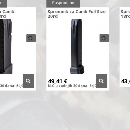
0%
Sniženo
10%
o
Rasprodano
a Canik
Spremnik za Canik Full Size
Spre
8rd
20rd
18r
49,41
€
43
30 dana:
64,90
€
N.C.
u zadnjih
30 dana:
54,90
€