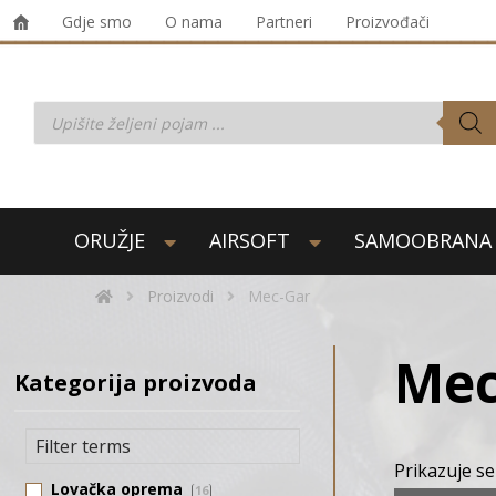
Gdje smo
O nama
Partneri
Proizvođači
ORUŽJE
AIRSOFT
SAMOOBRANA
Proizvodi
Mec-Gar
Mec
Kategorija proizvoda
Prikazuje se
Lovačka oprema
16