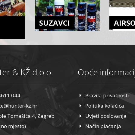
SUZAVCI
AIRS
er & KŽ d.o.o.
Opće informaci
4611 044
Pravila privatnosti
ice@hunter-kz.hr
Politika kolačića
ole Tomašića 4, Zagreb
Uvjeti poslovanja
jno mjesto)
Način plaćanja