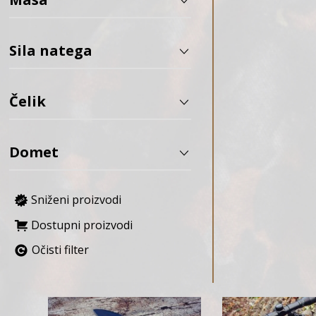
APS
AREX Defense
Sila natega
Army Armament
ASG
Čelik
AVALON ARCHERY
B&T
Baofeng
Domet
BARNETT
Bastards Knives
Sniženi proizvodi
BCY
BD Custom
Dostupni proizvodi
BDF
Očisti filter
Bearpaw
Benchmade
Benelli