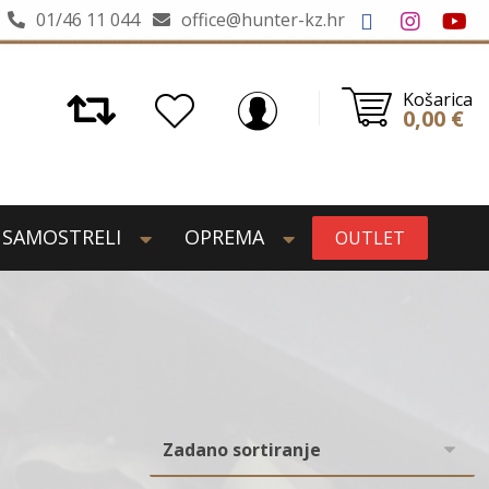
01/46 11 044
office@hunter-kz.hr
Košarica
0,00
€
SAMOSTRELI
OPREMA
OUTLET