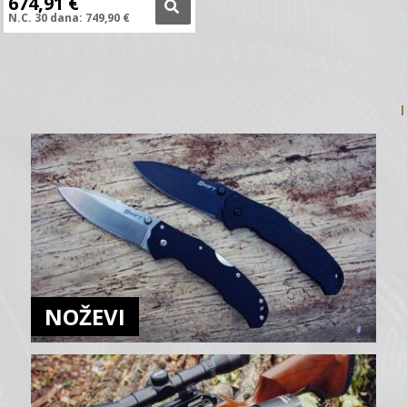
674,91
€
N.C.
30 dana:
749,90
€
NOŽEVI