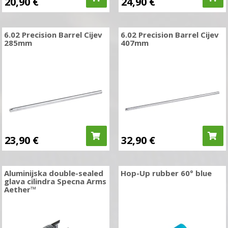
20,90
€
24,90
€
6.02 Precision Barrel Cijev
6.02 Precision Barrel Cijev
285mm
407mm
23,90
€
32,90
€
Aluminijska double-sealed
Hop-Up rubber 60° blue
glava cilindra Specna Arms
Aether™