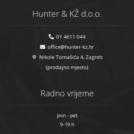
Hunter & KŽ d.o.o.
01 4611 044
office@hunter-kz.hr
Nikole Tomašića 4, Zagreb
(prodajno mjesto)
Radno vrijeme
pon - pet
9-19 h