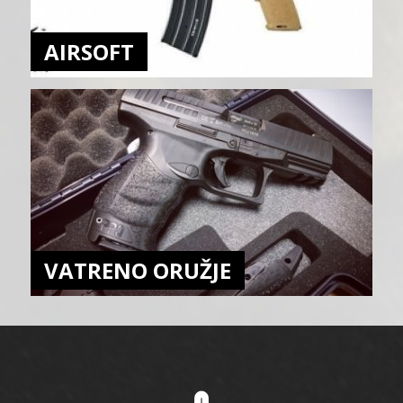
AIRSOFT
VATRENO ORUŽJE