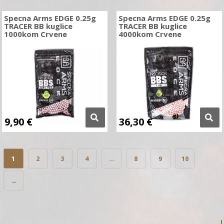
Specna Arms EDGE 0.25g
Specna Arms EDGE 0.25g
TRACER BB kuglice
TRACER BB kuglice
1000kom Crvene
4000kom Crvene
9,90
€
36,30
€
1
2
3
4
…
8
9
10
→