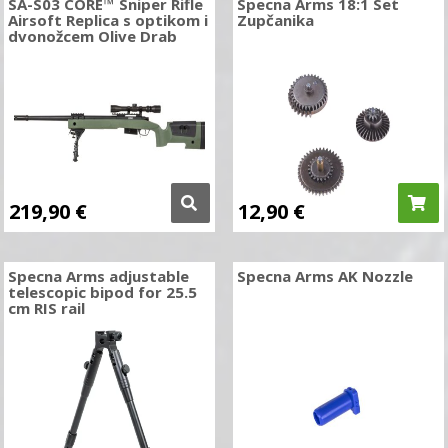
SA-S03 CORE™ Sniper Rifle
Specna Arms 18:1 Set
Airsoft Replica s optikom i
Zupčanika
dvonožcem Olive Drab
219,90
€
12,90
€
Specna Arms adjustable
Specna Arms AK Nozzle
telescopic bipod for 25.5
cm RIS rail