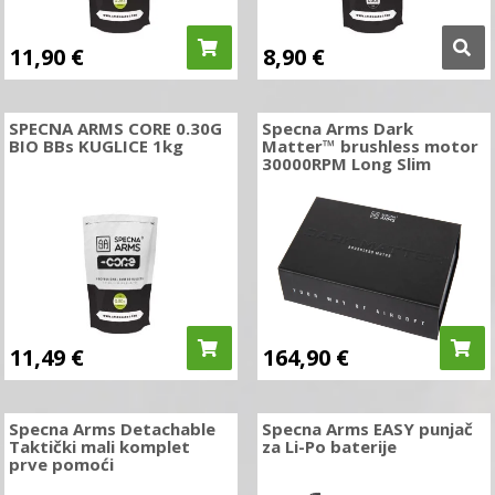
11,90
€
8,90
€
SPECNA ARMS CORE 0.30G
Specna Arms Dark
BIO BBs KUGLICE 1kg
Matter™ brushless motor
30000RPM Long Slim
11,49
€
164,90
€
Specna Arms Detachable
Specna Arms EASY punjač
Taktički mali komplet
za Li-Po baterije
prve pomoći