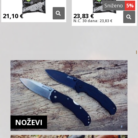
Sniženo
5%
21,10
€
23,83
€
N.C.
30 dana:
23,83
€
NOŽEVI