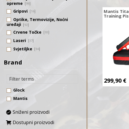
opreme
96
Gripovi
Mantis Tit
16
Training Pis
Optike, Termovizije, Noćni
uređaji
92
Crvene Točke
93
Laseri
37
Svjetiljke
94
Shooting Timer
15
Brand
Dalekozori
9
Range finderi
3
299,90
€
Nišani
12
Glock
Nosači
119
Mantis
Paracord
43
Sprej u boji
19
Sniženi proizvodi
Svjetleći štapići
3
Dostupni proizvodi
Medic
8