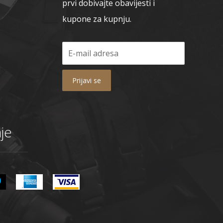
prvi dobivajte obavijesti i
kupone za kupnju.
Prijavi se
je