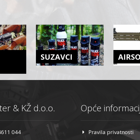
SUZAVCI
AIRS
er & KŽ d.o.o.
Opće informaci
4611 044
Pravila privatnosti