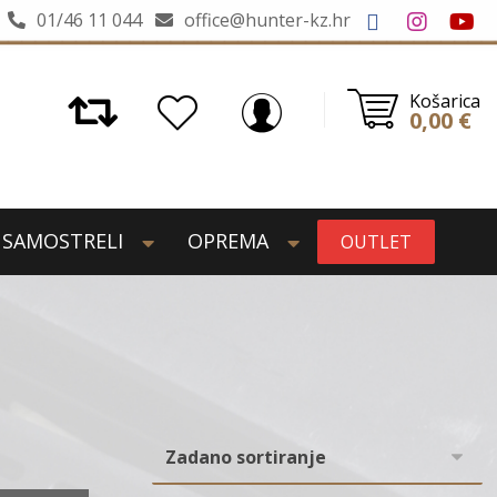
01/46 11 044
office@hunter-kz.hr
Košarica
0,00
€
SAMOSTRELI
OPREMA
OUTLET