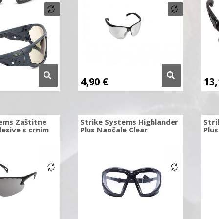
4,90
€
13
ems Zaštitne
Strike Systems Highlander
Stri
esive s crnim
Plus Naočale Clear
Plus