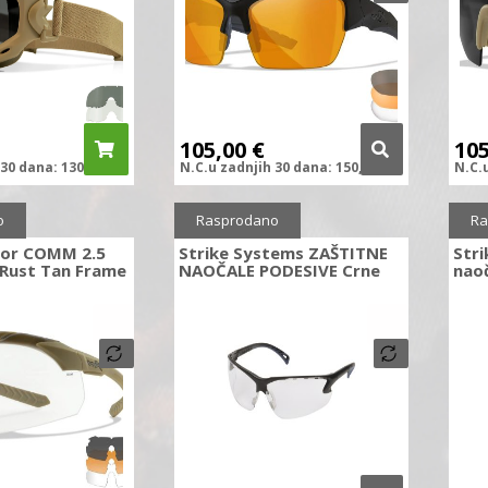
105,00
€
10
30 dana:
130,00
€
N.C.
u zadnjih
30 dana:
150,00
€
N.C.
0%
o
Rasprodano
Ra
por COMM 2.5
Strike Systems ZAŠTITNE
Stri
/Rust Tan Frame
NAOČALE PODESIVE Crne
nao