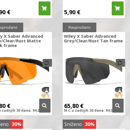
,90
€
5,90
€
ženo
30%
Sniženo
30%
sprodano
Rasprodano
ey X Saber Advanced
Wiley X Saber Advanced
y/Clear/Rust Matte
Grey/Clear/Rust Tan frame
ck frame
,80
€
65,80
€
u zadnjih
30 dana:
94,00
€
N.C.
u zadnjih
30 dana:
94,00
€
ženo
30%
Sniženo
30%