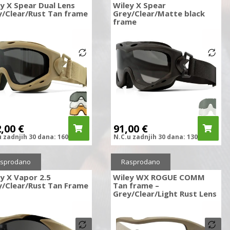
y X Spear Dual Lens
Wiley X Spear
y/Clear/Rust Tan frame
Grey/Clear/Matte black
frame
2,00
€
91,00
€
u zadnjih
30 dana:
160,00
€
N.C.
u zadnjih
30 dana:
130,00
€
ženo
30%
sprodano
Rasprodano
y X Vapor 2.5
Wiley WX ROGUE COMM
y/Clear/Rust Tan Frame
Tan frame –
Grey/Clear/Light Rust Lens