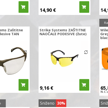
14,90
€
14
Sni
Ra
ems Zaštitne
Strike Systems ZAŠTITNE
Wil
desive TAN
NAOČALE PODESIVE (žute)
Gre
bla
9,16
€
65
N.C.
0%
Sniženo
30%
Sni
o