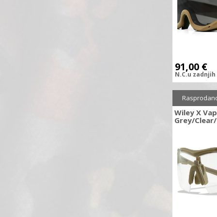
91,00
€
N.C.
u zadnjih
Sniženo
3
Rasprodan
Wiley X Va
Grey/Clear