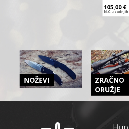
105,00
€
N.C.
u zadnjih
NOŽEVI
ZRAČNO
ORUŽJE
Hunt