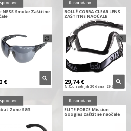
Sniženo
10%
sprodano
Rasprodano
le NESS Smoke Zaštitne
BOLLÉ COBRA CLEAR LENS
čale
ZAŠTITNE NAOČALE
90
€
29,74
€
N.C.
u zadnjih
30 dana:
29,74
€
sprodano
Rasprodano
bat Zone SG3
ELITE FORCE Mission
Googles zaštitne naočale