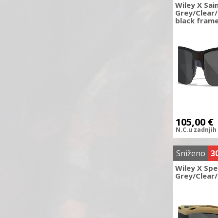
Wiley X Sai
Grey/Clear
black fram
105,00
€
N.C.
u zadnjih
Sniženo
3
Wiley X Spe
Grey/Clear