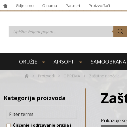
Gdje smo
O nama
Partneri
Proizvođači
ORUŽJE
AIRSOFT
SAMOOBRANA
Proizvodi
OPREMA
Zaštitne naočale
Zaš
Kategorija proizvoda
Prikazuje se
Čišćenje i održavanje oružja i