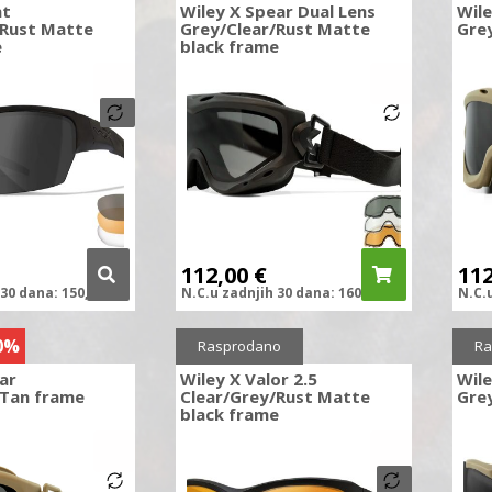
nt
Wiley X Spear Dual Lens
Wile
/Rust Matte
Grey/Clear/Rust Matte
Gre
e
black frame
112,00
€
11
30 dana:
150,00
€
N.C.
u zadnjih
30 dana:
160,00
€
N.C.
0%
Sniženo
30%
Sni
Rasprodano
Ra
ar
Wiley X Valor 2.5
Wile
/Tan frame
Clear/Grey/Rust Matte
Gre
black frame