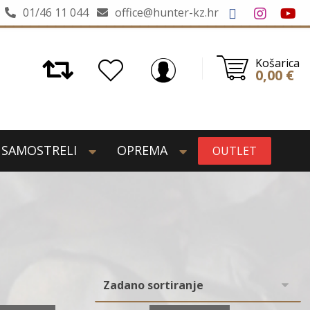
01/46 11 044
office@hunter-kz.hr
Košarica
0,00
€
SAMOSTRELI
OPREMA
OUTLET