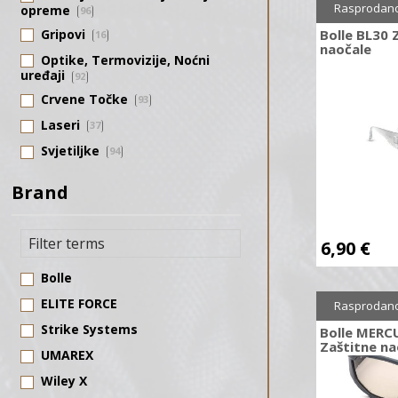
Rasprodan
opreme
96
Gripovi
Bolle BL30 
16
naočale
Optike, Termovizije, Noćni
uređaji
92
Crvene Točke
93
Laseri
37
Svjetiljke
94
Shooting Timer
15
Brand
Dalekozori
9
Range finderi
3
6,90
€
Nišani
12
Bolle
Nosači
119
ELITE FORCE
Paracord
Rasprodan
43
Strike Systems
Sprej u boji
Bolle MERC
19
Zaštitne na
UMAREX
Svjetleći štapići
3
Wiley X
Medic
8