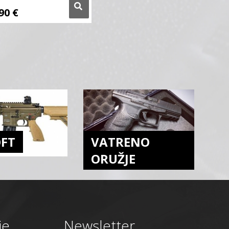
,90
€
OFT
VATRENO
ORUŽJE
je
Newsletter