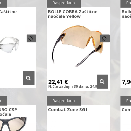
Sniženo
10%
o
Rasprodano
Ra
Zaštitne
BOLLE COBRA Zaštitne
Bol
naočale Yellow
nao
22,41
€
7,
N.C.
u zadnjih
30 dana:
24,90
€
o
Rasprodano
Ra
URO CSP –
Combat Zone SG1
Com
očale