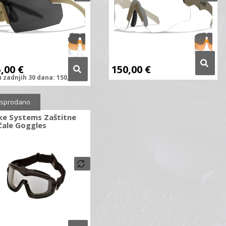
5,00
€
150,00
€
u zadnjih
30 dana:
150,00
€
sprodano
ke Systems Zaštitne
čale Goggles