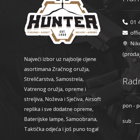
01 
off
Nik
(proda
Najveći izbor uz najbolje cijene
asortimana Zračnog oružja,
Radn
Streličarstva, Samostrela,
Vatrenog oružja, opreme i
streljiva, Noževa i Sječiva, Airsoft
pon - p
replika i sve dodatne opreme,
Baterijske lampe, Samoobrana,
sub
Taktička odjeća i još puno toga!