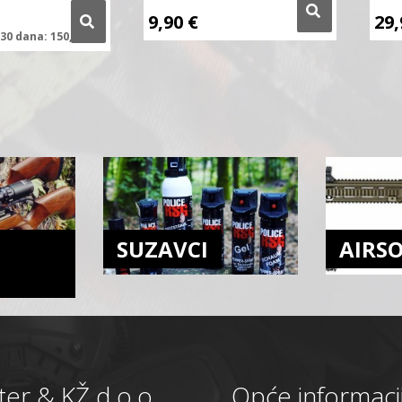
9,90
€
29
30 dana:
150,00
€
SUZAVCI
AIRS
er & KŽ d.o.o.
Opće informaci