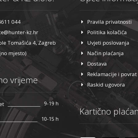
4611 044
Pravila privatnosti
ice@hunter-kz.hr
Politika kolačića
ole Tomašića 4, Zagreb
Uvjeti poslovanja
jno mjesto)
Način plaćanja
Dostava
Reklamacije i povrat
o vrijeme
Raskid ugovora
9-19 h
et
Kartično plaćan
10-15 h