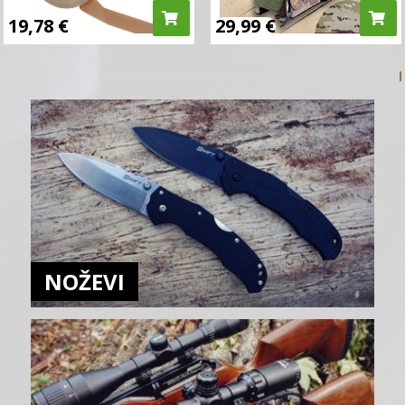
19,78
€
29,99
€
NOŽEVI