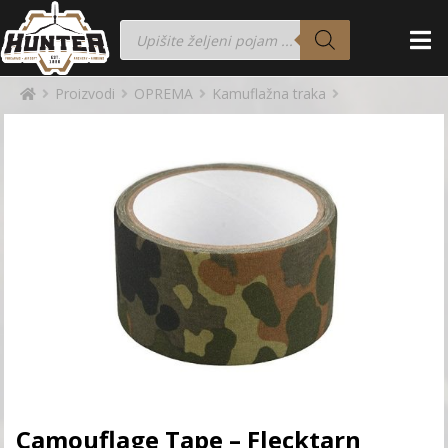
Proizvodi
OPREMA
Kamuflažna traka
Camouflage Tape – Flecktarn