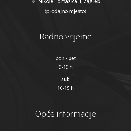
Nikole Tomašića 4, Zagreb
(prodajno mjesto)
Radno vrijeme
pon - pet
9-19 h
sub
10-15 h
Opće informacije