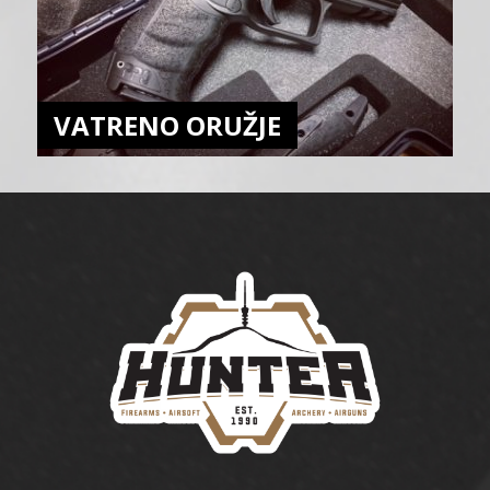
VATRENO ORUŽJE