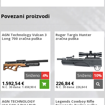
Povezani proizvodi
AGN Technology Vulcan 3
Ruger Targis Hunter
Long 700 zračna puška
zračna puška
Sniženo
4%
Sniženo
10%
1.592,54
€
226,84
€
N.C.
30 dana:
1.658,90
€
N.C.
30 dana:
226,84
€
AGN TECHNOLOGY
Legends Cowboy Rifle
VULCAN 2 BULLPUP
Renegade Zračna puška