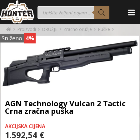
Proizvodi
ORUŽJE
Zračno oružje
Puške
Sniženo
4%
AGN Technology Vulcan 2 Tactic
Crna zračna puška
AKCIJSKA CIJENA
1.592,54
€