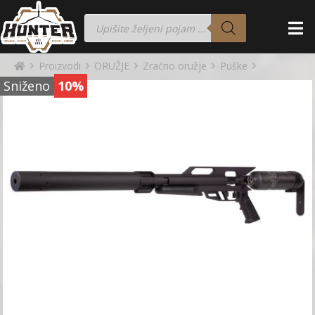
Proizvodi
ORUŽJE
Zračno oružje
Puške
Sniženo
10%