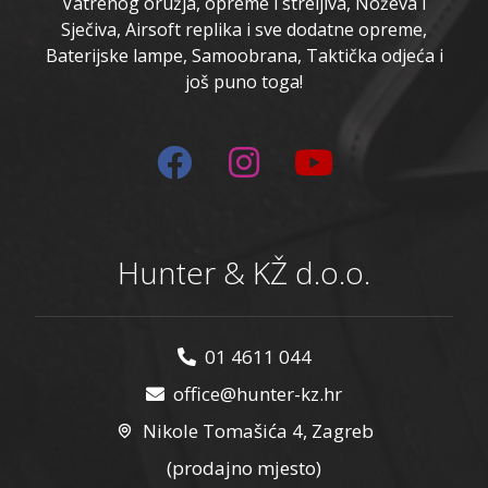
Vatrenog oružja, opreme i streljiva, Noževa i
Sječiva, Airsoft replika i sve dodatne opreme,
Baterijske lampe, Samoobrana, Taktička odjeća i
još puno toga!
Hunter & KŽ d.o.o.
01 4611 044
office@hunter-kz.hr
Nikole Tomašića 4, Zagreb
(prodajno mjesto)