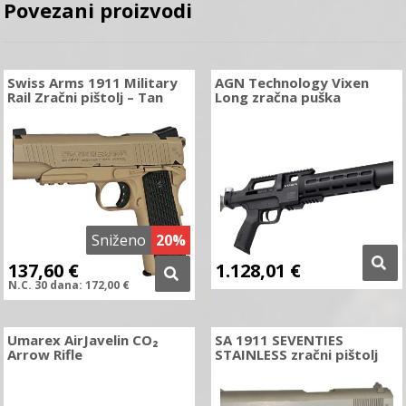
Povezani proizvodi
Swiss Arms 1911 Military
AGN Technology Vixen
Rail Zračni pištolj – Tan
Long zračna puška
Sniženo
20%
137,60
€
1.128,01
€
N.C.
30 dana:
172,00
€
Umarex AirJavelin CO₂
SA 1911 SEVENTIES
Arrow Rifle
STAINLESS zračni pištolj