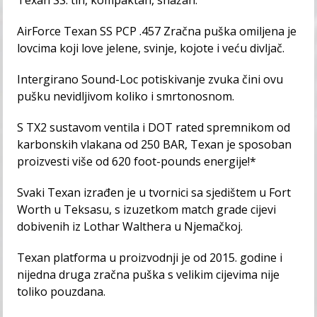
Texan SS: tih, kompaktan, snažan.
AirForce Texan SS PCP .457 Zračna puška omiljena je
lovcima koji love jelene, svinje, kojote i veću divljač.
Intergirano Sound-Loc potiskivanje zvuka čini ovu
pušku nevidljivom koliko i smrtonosnom.
S TX2 sustavom ventila i DOT rated spremnikom od
karbonskih vlakana od 250 BAR, Texan je sposoban
proizvesti više od 620 foot-pounds energije!*
Svaki Texan izrađen je u tvornici sa sjedištem u Fort
Worth u Teksasu, s izuzetkom match grade cijevi
dobivenih iz Lothar Walthera u Njemačkoj.
Texan platforma u proizvodnji je od 2015. godine i
nijedna druga zračna puška s velikim cijevima nije
toliko pouzdana.