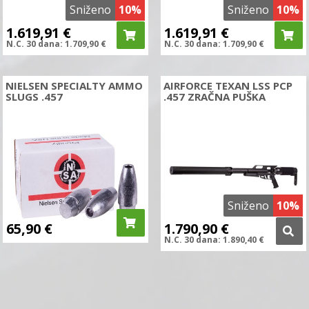
Sniženo
10%
Sniženo
10%
1.619,91
€
1.619,91
€
N.C.
30 dana:
1.709,90
€
N.C.
30 dana:
1.709,90
€
NIELSEN SPECIALTY AMMO
AIRFORCE TEXAN LSS PCP
SLUGS .457
.457 ZRAČNA PUŠKA
Sniženo
10%
65,90
€
1.790,90
€
N.C.
30 dana:
1.890,40
€