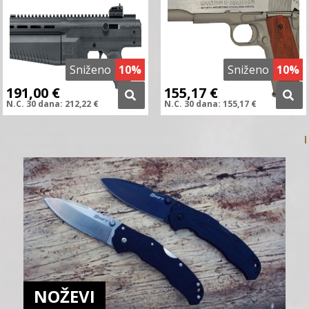
Sniženo
10%
Sniženo
10%
191,00
€
155,17
€
N.C.
30 dana:
212,22
€
N.C.
30 dana:
155,17
€
NOŽEVI