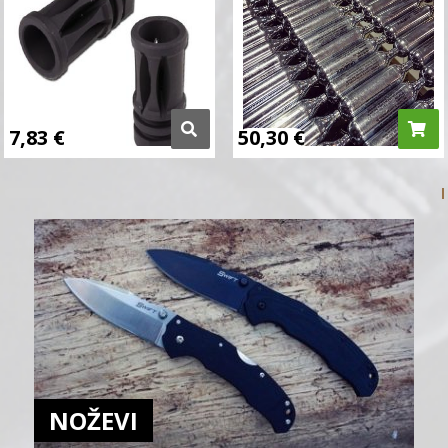
7,83
€
50,30
€
NOŽEVI