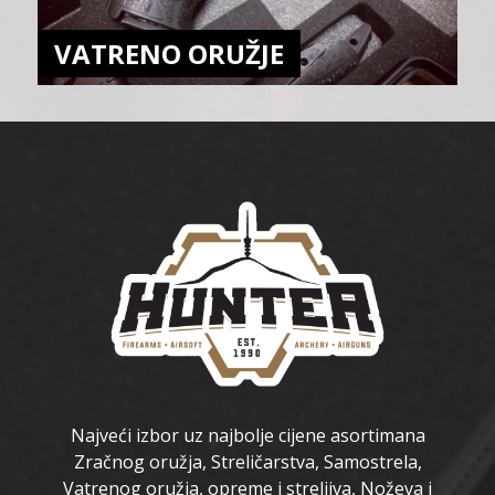
VATRENO ORUŽJE
Najveći izbor uz najbolje cijene asortimana
Zračnog oružja, Streličarstva, Samostrela,
Vatrenog oružja, opreme i streljiva, Noževa i