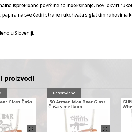
nalne isprekidane površine za indeksiranje, novi okviri ruk
papira na sve četiri strane rukohvata s glatkim rubovima kak
eno u Sloveniji.
i proizvodi
o
Rasprodano
eer Glass Čaša
.50 Armed Man Beer Glass
GUN
Čaša s metkom
Whi