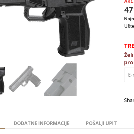
AKC
47
Najn
Ušt
TR
Žel
pro
DODATNE INFORMACIJE
POŠALJI UPIT