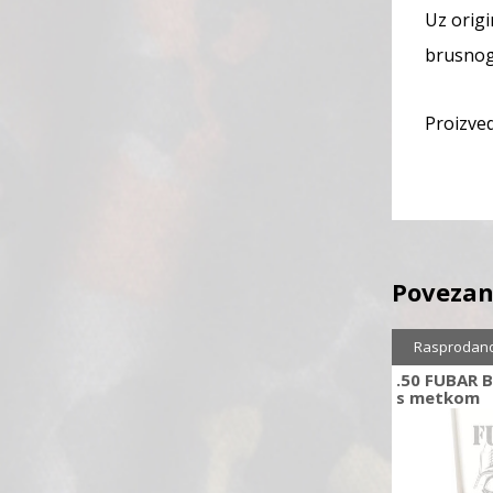
Uz origi
brusnog 
Proizved
Povezan
Rasprodan
.50 FUBAR B
s metkom