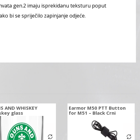
ohvata gen.2 imaju isprekidanu teksturu poput
o bi se spriječilo zapinjanje odjeće.
S AND WHISKEY
Earmor M50 PTT Button
skey glass
for M51 – Black Crni