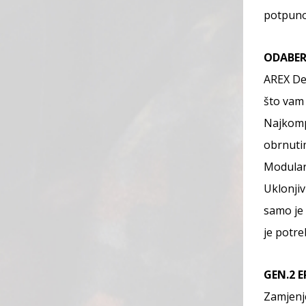
potpuno
ODABER
AREX Del
što vam 
Najkompa
obrnuti
Modular
Uklonjiv
samo je 
je potreb
GEN.2 
Zamjenje