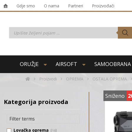
Gdje smo
O nama
Partneri
Proizvođači
ORUŽJE
AIRSOFT
SAMOOBRANA
Proizvodi
OPREMA
OSTALA OPREMA
Sniženo
2
Kategorija proizvoda
Lovačka oprema
16