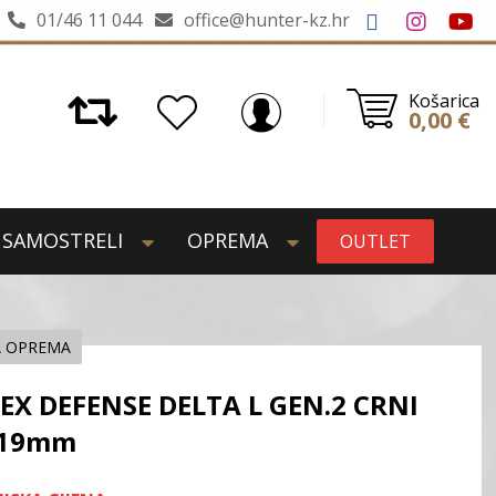
01/46 11 044
office@hunter-kz.hr
Košarica
0,00
€
SAMOSTRELI
OPREMA
OUTLET
A OPREMA
EX DEFENSE DELTA L GEN.2 CRNI
x19mm