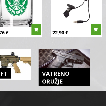
,76
€
22,90
€
OFT
VATRENO
ORUŽJE