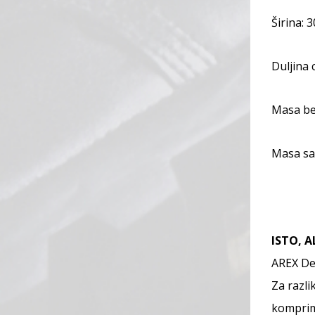
Širina: 
Duljina 
Masa bez
Masa sa
ISTO, A
AREX Del
Za razli
komprimi