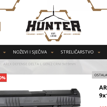
NOŽEVI I SJEČIVA
STRELIČARSTVO
AREX DEFENSE DELTA L GEN.2 CRNI 9x19mm
OSTAL
0%
AR
9