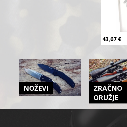
43,67
€
NOŽEVI
ZRAČNO
ORUŽJE