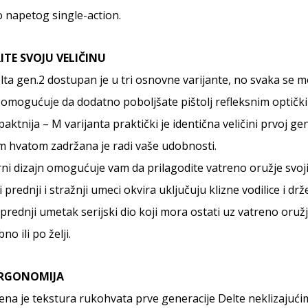
 napetog single-action.
ITE SVOJU VELIČINU
ta gen.2 dostupan je u tri osnovne varijante, no svaka se mo
omogućuje da dodatno poboljšate pištolj refleksnim optički
ktnija – M varijanta praktički je identična veličini prvoj ge
m hvatom zadržana je radi vaše udobnosti.
ni dizajn omogućuje vam da prilagodite vatreno oružje svoj
i prednji i stražnji umeci okvira uključuju klizne vodilice i
prednji umetak serijski dio koji mora ostati uz vatreno oružje
no ili po želji.
ERGONOMIJA
na je tekstura rukohvata prve generacije Delte neklizajuć