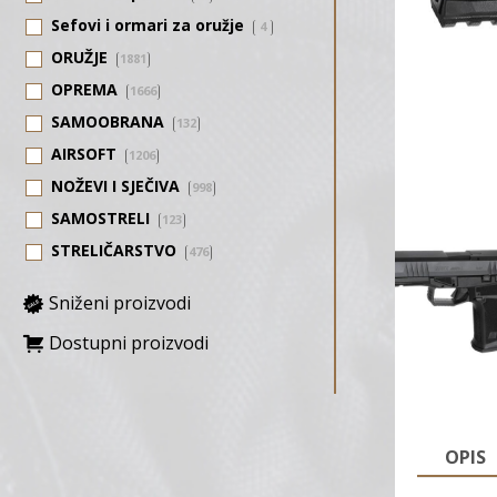
Sefovi i ormari za oružje
4
ORUŽJE
1881
OPREMA
1666
SAMOOBRANA
132
AIRSOFT
1206
NOŽEVI I SJEČIVA
998
SAMOSTRELI
123
STRELIČARSTVO
476
Sniženi proizvodi
Dostupni proizvodi
OPIS