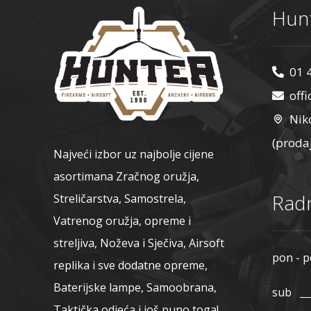
Hunt
01 
off
Nik
(proda
Najveći izbor uz najbolje cijene
asortimana Zračnog oružja,
Radn
Streličarstva, Samostrela,
Vatrenog oružja, opreme i
streljiva, Noževa i Sječiva, Airsoft
pon - p
replika i sve dodatne opreme,
Baterijske lampe, Samoobrana,
sub
Taktička odjeća i još puno toga!