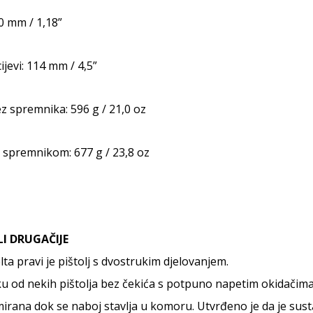
30 mm / 1,18”
cijevi: 114 mm / 4,5”
 spremnika: 596 g / 21,0 oz
 spremnikom: 677 g / 23,8 oz
LI DRUGAČIJE
ta pravi je pištolj s dvostrukim djelovanjem.
ku od nekih pištolja bez čekića s potpuno napetim okidačim
rana dok se naboj stavlja u komoru. Utvrđeno je da je susta