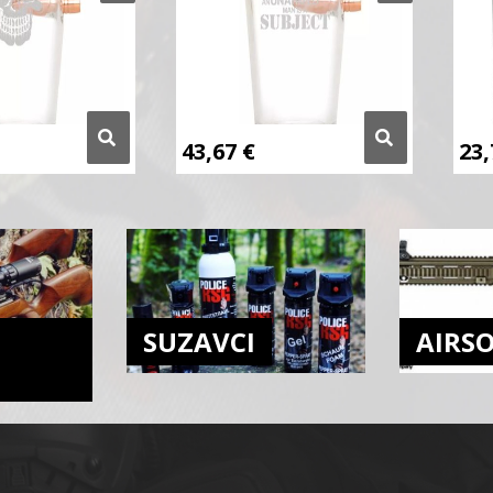
43,67
€
23
SUZAVCI
AIRS