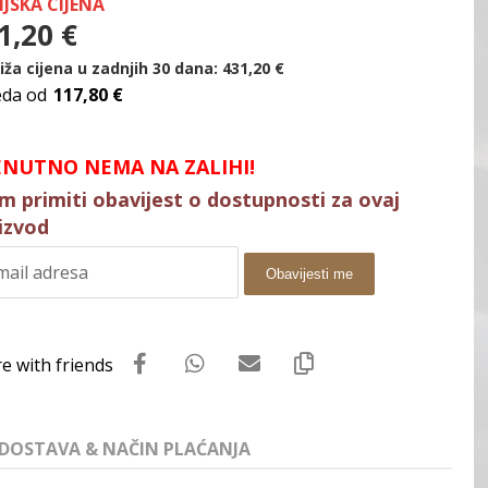
IJSKA CIJENA
1,20
€
iža cijena u zadnjih 30 dana:
431,20
€
eda od
117,80 €
ENUTNO NEMA NA ZALIHI!
im primiti obavijest o dostupnosti za ovaj
izvod
Obavijesti me
DOSTAVA & NAČIN PLAĆANJA