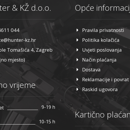
er & KŽ d.o.o.
Opće informaci
4611 044
Pravila privatnosti
ice@hunter-kz.hr
Politika kolačića
ole Tomašića 4, Zagreb
Uvjeti poslovanja
jno mjesto)
Način plaćanja
Dostava
Reklamacije i povrat
o vrijeme
Raskid ugovora
9-19 h
et
Kartično plaćan
10-15 h