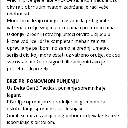
veličini prve generace AREX Delta, a kompatibilnost
okvira s obrnutim hvatom zadržana je radi vaše
udobnosti.
Modularni dizajn omogućuje vam da prilagodite
vatreno oružje svojim potrebama i preferencijama.
Uklonjivi prednji i stražnji umeci okvira uključuju
klizne vodilice i drže kompletan mehanizam za
upravljanje paljbom, no samo je prednji umetak
serijski dio koji mora ostati uz vatreno oružje, dok se
sve ostalo može prilagoditi ili zamijeniti ako je
potrebno ili po želji.
BRŽE PRI PONOVNOM PUNJENJU
Uz Delta Gen.2 Tactical, punjenje spremnika je
lagano.
Pištolj je opremljen s produljenim gumbom za
oslobađanje spremnika za dešnjake.
Gumb se može zamijeniti gumbom za ljevake, koji se
isporučuje s pištoljem.