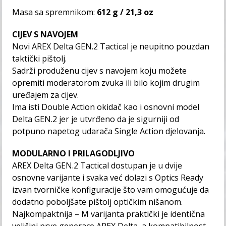
Masa sa spremnikom:
612 g / 21,3 oz
CIJEV S NAVOJEM
Novi AREX Delta GEN.2 Tactical je neupitno pouzdan
taktički pištolj.
Sadrži produženu cijev s navojem koju možete
opremiti moderatorom zvuka ili bilo kojim drugim
uređajem za cijev.
Ima isti Double Action okidač kao i osnovni model
Delta GEN.2 jer je utvrđeno da je sigurniji od
potpuno napetog udarača Single Action djelovanja.
MODULARNO I PRILAGODLJIVO
AREX Delta GEN.2 Tactical dostupan je u dvije
osnovne varijante i svaka već dolazi s Optics Ready
izvan tvorničke konfiguracije što vam omogućuje da
dodatno poboljšate pištolj optičkim nišanom.
Najkompaktnija – M varijanta praktički je identična