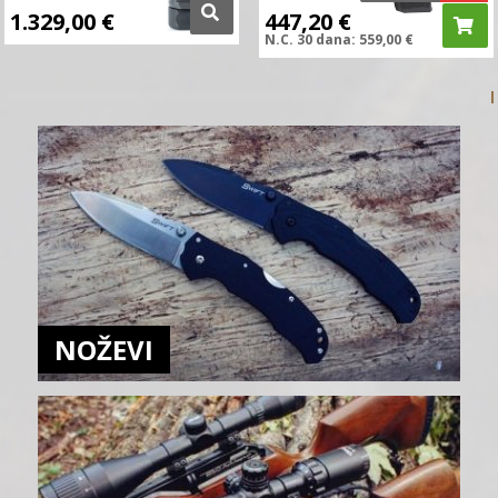
1.329,00
€
447,20
€
N.C.
30 dana:
559,00
€
NOŽEVI