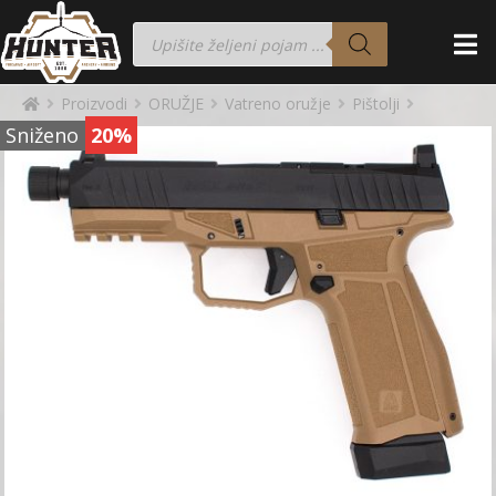
Proizvodi
ORUŽJE
Vatreno oružje
Pištolji
Sniženo
20%