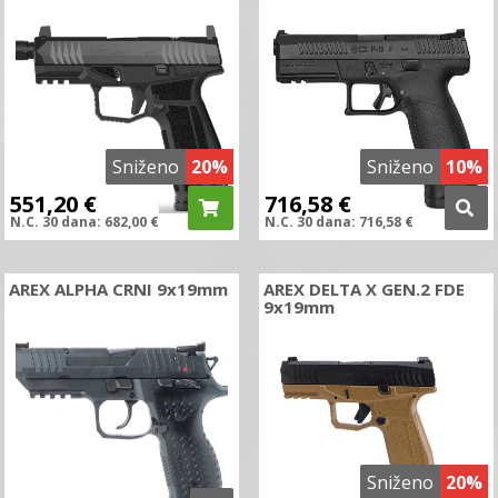
Sniženo
20%
Sniženo
10%
551,20
€
716,58
€
N.C.
30 dana:
682,00
€
N.C.
30 dana:
716,58
€
AREX ALPHA CRNI 9x19mm
AREX DELTA X GEN.2 FDE
9x19mm
Sniženo
20%