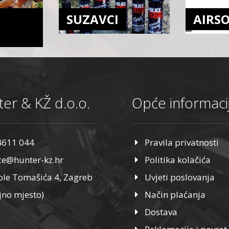
SUZAVCI
AIRS
er & KŽ d.o.o.
Opće informaci
4611 044
Pravila privatnosti
ice@hunter-kz.hr
Politika kolačića
ole Tomašića 4, Zagreb
Uvjeti poslovanja
jno mjesto)
Način plaćanja
Dostava