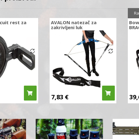
Ra
cuit rest za
AVALON natezač za
Bowm
zakrivljeni luk
BRA
7,83
€
39