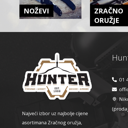
NOŽEVI
ZRAČNO
ORUŽJE
Hunt
01 
off
Nik
(proda
Najveći izbor uz najbolje cijene
asortimana Zračnog oružja,