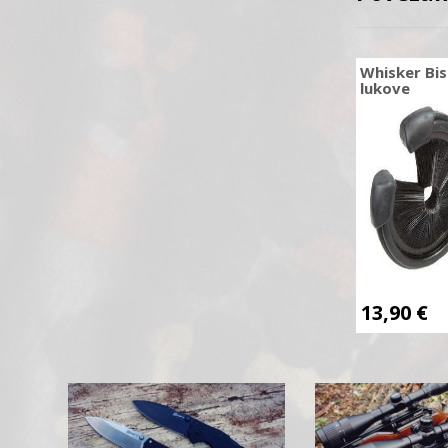
Whisker Bis
lukove
13,90
€