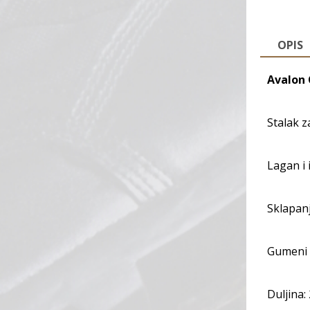
OPIS
Avalon
Stalak 
Lagan i i
Sklapan
Gumeni 
Duljina: