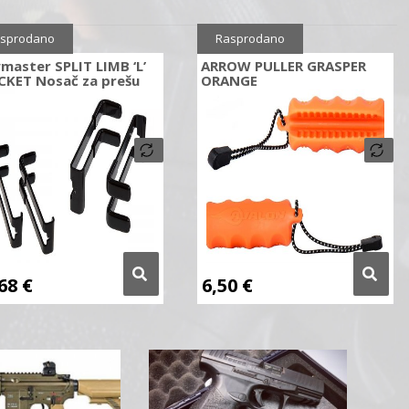
sprodano
Rasprodano
aster SPLIT LIMB ‘L’
ARROW PULLER GRASPER
CKET Nosač za prešu
ORANGE
,68
€
6,50
€