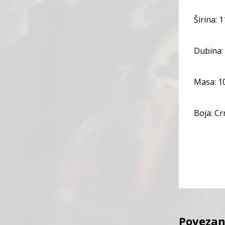
Širina: 
Dubina:
Masa: 1
Boja: Cr
Povezan