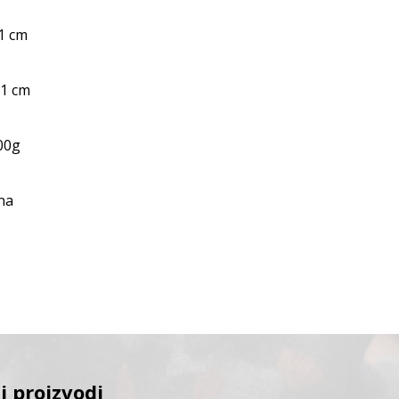
11 cm
 1 cm
00g
na
i proizvodi