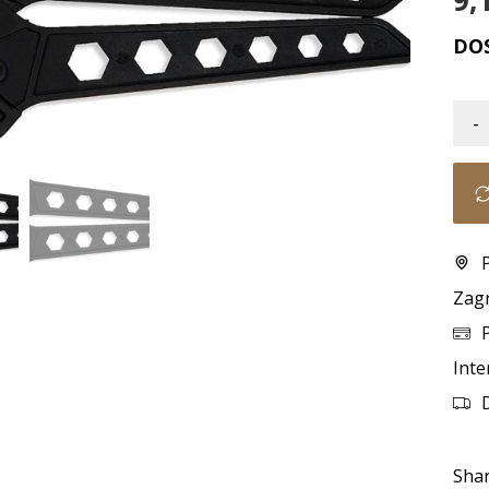
9,
DO
-
Zag
Inte