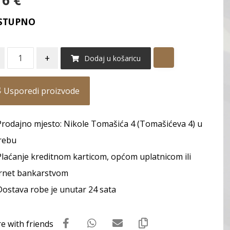
16
€
STUPNO
+
Dodaj u košaricu
Usporedi proizvode
Prodajno mjesto: Nikole Tomašića 4 (Tomašićeva 4) u
rebu
Plaćanje kreditnom karticom, općom uplatnicom ili
rnet bankarstvom
Dostava robe je unutar 24 sata