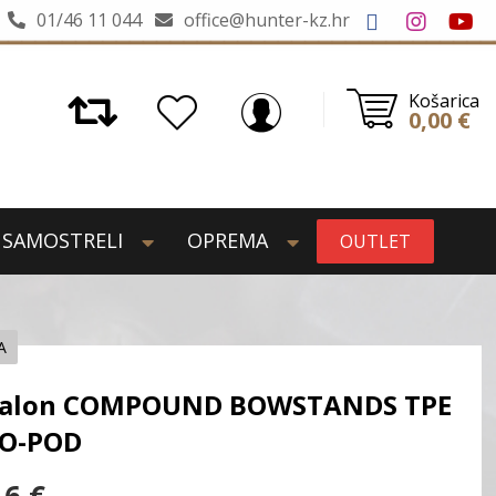
01/46 11 044
office@hunter-kz.hr
Košarica
0,00
€
SAMOSTRELI
OPREMA
OUTLET
A
alon COMPOUND BOWSTANDS TPE
O-POD