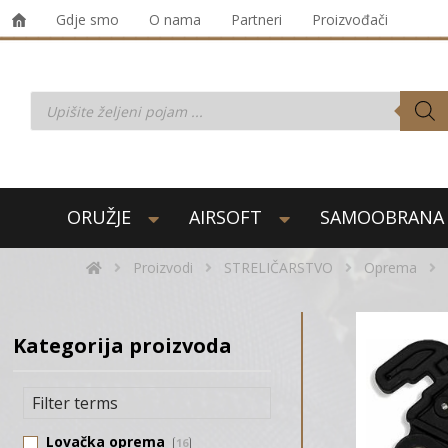
Gdje smo
O nama
Partneri
Proizvođači
ORUŽJE
AIRSOFT
SAMOOBRANA
Proizvodi
STRELIČARSTVO
Oprema
Kategorija proizvoda
Lovačka oprema
16