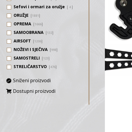
Sefovi i ormari za oružje
4
ORUŽJE
1881
OPREMA
1666
SAMOOBRANA
132
AIRSOFT
1206
NOŽEVI I SJEČIVA
998
SAMOSTRELI
123
STRELIČARSTVO
476
Sniženi proizvodi
Dostupni proizvodi