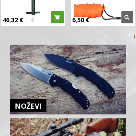
46,32
€
6,50
€
NOŽEVI