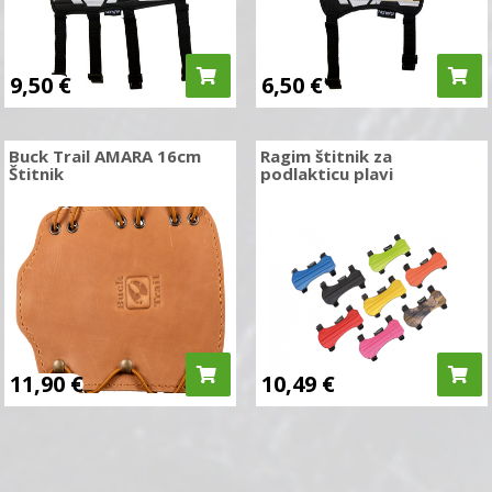
9,50
€
6,50
€
Buck Trail AMARA 16cm
Ragim štitnik za
Štitnik
podlakticu plavi
11,90
€
10,49
€