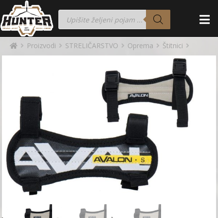
Proizvodi
STRELIČARSTVO
Oprema
Štitnici