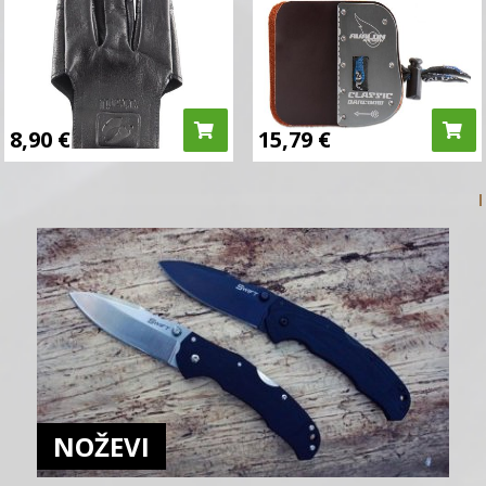
8,90
€
15,79
€
NOŽEVI