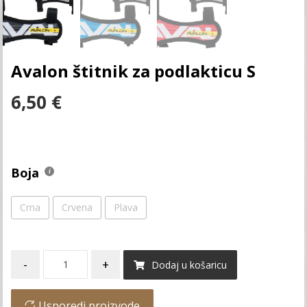
Avalon štitnik za podlakticu S
6,50
€
Boja
Crna
Crvena
Plava
-
+
Dodaj u košaricu
Usporedi proizvode