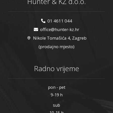
Hunter & KŽ d.o.o.
01 4611 044
office@hunter-kz.hr
Nikole Tomašića 4, Zagreb
(prodajno mjesto)
Radno vrijeme
pon - pet
9-19 h
sub
10-15 h