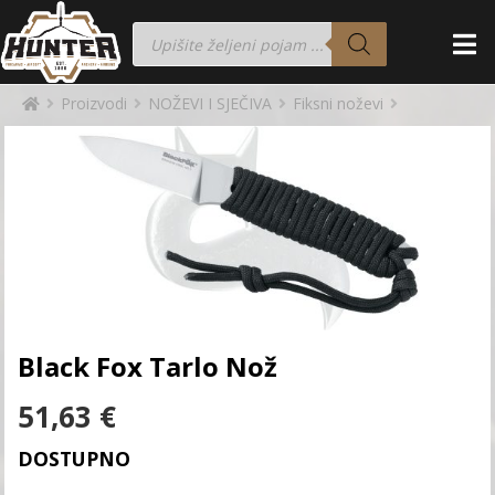
Proizvodi
NOŽEVI I SJEČIVA
Fiksni noževi
Black Fox Tarlo Nož
51,63
€
DOSTUPNO