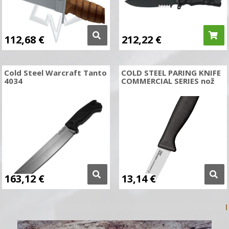
112,68
€
212,22
€
Cold Steel Warcraft Tanto
COLD STEEL PARING KNIFE
4034
COMMERCIAL SERIES nož
163,12
€
13,14
€