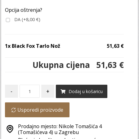
Opcija oštrenja?
DA (+
8,00
€
)
1x
Black Fox Tarlo Nož
51,63 €
Ukupna cijena
51,63 €
-
+
Dodaj u košaricu
Usporedi proizvode
Prodajno mjesto: Nikole Tomašića 4
(Tomašićeva 4) u Zagrebu