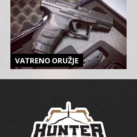
VATRENO ORUŽJE