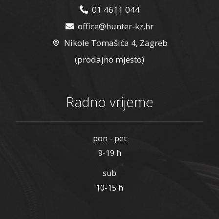
01 4611 044
office@hunter-kz.hr
Nikole Tomašića 4, Zagreb
(prodajno mjesto)
Radno vrijeme
pon - pet
9-19 h
sub
10-15 h