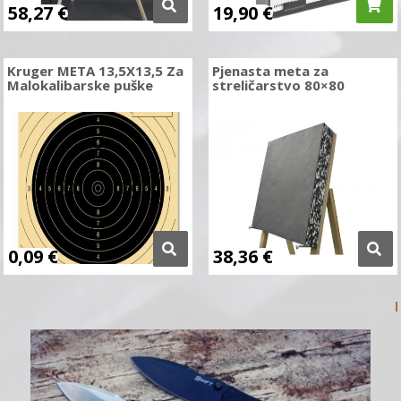
58,27
€
19,90
€
Kruger META 13,5X13,5 Za
Pjenasta meta za
Malokalibarske puške
streličarstvo 80×80
0,09
€
38,36
€