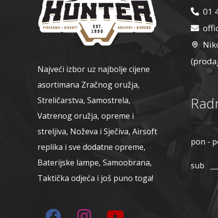
01 
off
Nik
(proda
Najveći izbor uz najbolje cijene
asortimana Zračnog oružja,
Radn
Streličarstva, Samostrela,
Vatrenog oružja, opreme i
streljiva, Noževa i Sječiva, Airsoft
pon - p
replika i sve dodatne opreme,
Baterijske lampe, Samoobrana,
sub
Taktička odjeća i još puno toga!