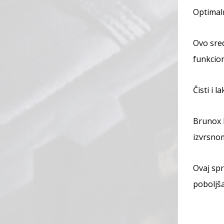
Optimaln
Ovo sre
funkcion
Čisti i 
Brunox D
izvrsnom
Ovaj spr
poboljša