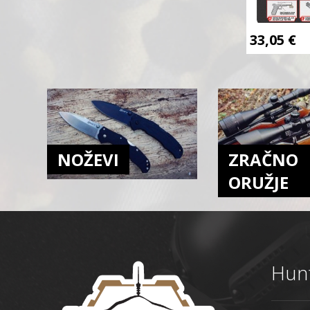
33,05
€
NOŽEVI
ZRAČNO
ORUŽJE
Hunt