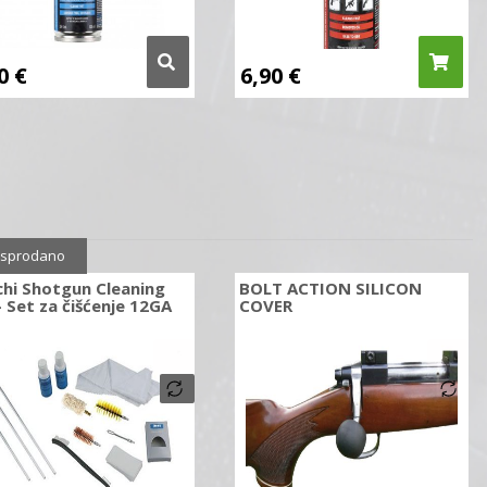
90
€
6,90
€
sprodano
hi Shotgun Cleaning
BOLT ACTION SILICON
– Set za čišćenje 12GA
COVER