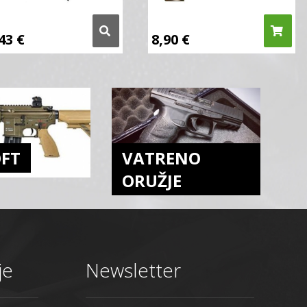
,43
€
8,90
€
OFT
VATRENO
ORUŽJE
je
Newsletter