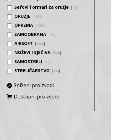
Sefovi i ormari za oružje
4
ORUŽJE
1881
OPREMA
1666
SAMOOBRANA
132
AIRSOFT
1206
NOŽEVI I SJEČIVA
998
SAMOSTRELI
123
STRELIČARSTVO
476
Sniženi proizvodi
Dostupni proizvodi