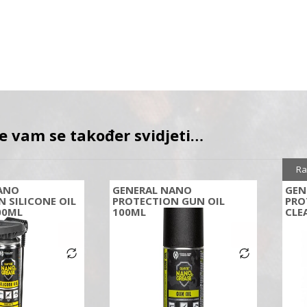
e vam se također svidjeti…
Ra
ANO
GENERAL NANO
GEN
 SILICONE OIL
PROTECTION GUN OIL
PRO
00ML
100ML
CLE