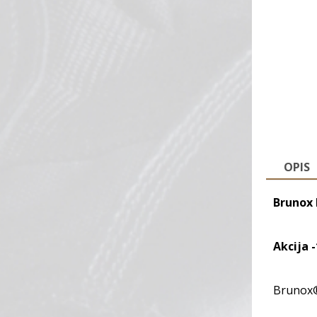
OPIS
Brunox 
Akcija 
Brunox® 