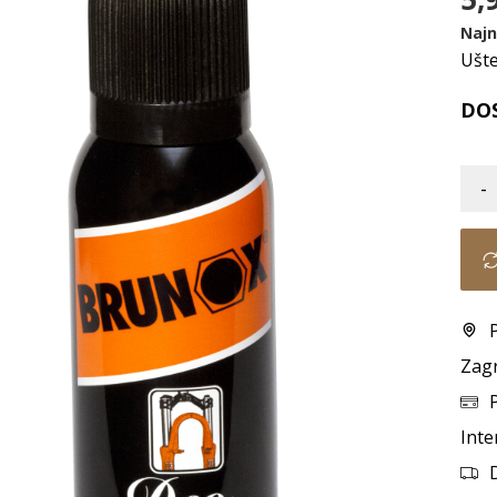
Najn
Ušt
DO
-
Zag
Inte