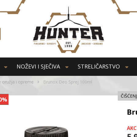
NOŽEVI I SJEČIVA
STRELIČARSTVO
e oružja i opreme
Brunox Deo Sprej 100ml
ČIŠĆEN
0%
Br
AKC
5,