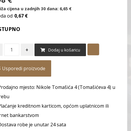
iža cijena u zadnjih 30 dana:
6,65
€
eda od
0,67 €
STUPNO
+
Dodaj u košaricu
Usporedi proizvode
Prodajno mjesto: Nikole Tomašića 4 (Tomašićeva 4) u
rebu
Plaćanje kreditnom karticom, općom uplatnicom ili
rnet bankarstvom
Dostava robe je unutar 24 sata