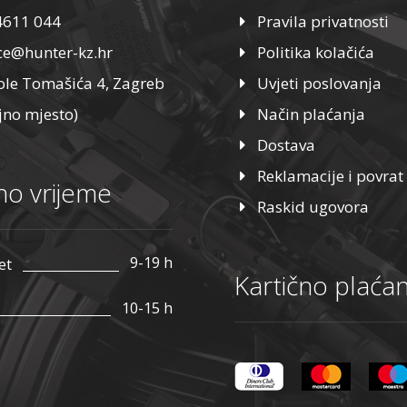
4611 044
Pravila privatnosti
ice@hunter-kz.hr
Politika kolačića
ole Tomašića 4, Zagreb
Uvjeti poslovanja
jno mjesto)
Način plaćanja
Dostava
Reklamacije i povrat
o vrijeme
Raskid ugovora
9-19 h
et
Kartično plaćan
10-15 h