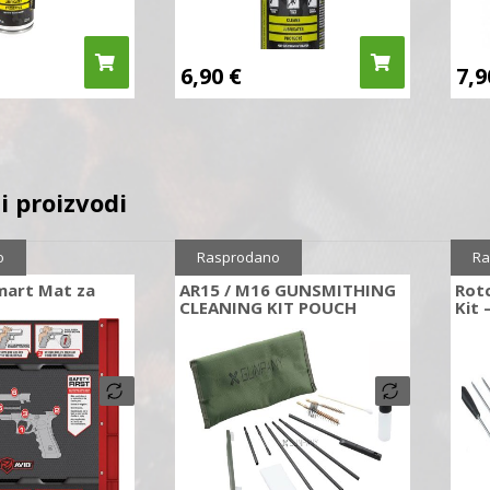
6,90
€
7,
i proizvodi
o
Rasprodano
Ra
mart Mat za
AR15 / M16 GUNSMITHING
Rotc
CLEANING KIT POUCH
Kit 