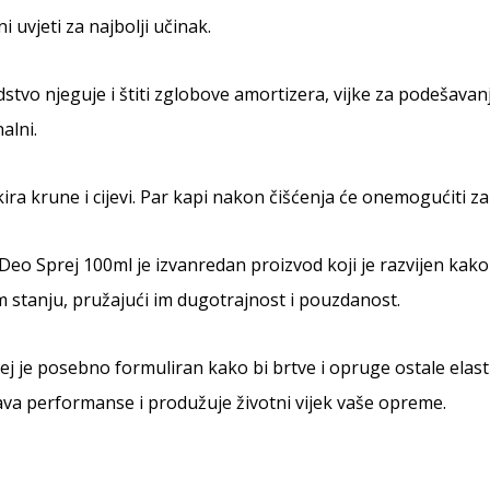
i uvjeti za najbolji učinak.
dstvo njeguje i štiti zglobove amortizera, vijke za podeša
alni.
lakira krune i cijevi. Par kapi nakon čišćenja će onemogućiti z
eo Sprej 100ml je izvanredan proizvod koji je razvijen kak
 stanju, pružajući im dugotrajnost i pouzdanost.
ej je posebno formuliran kako bi brtve i opruge ostale elasti
va performanse i produžuje životni vijek vaše opreme.