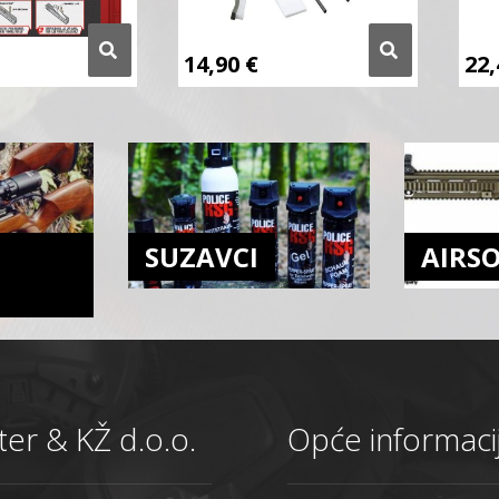
14,90
€
22
SUZAVCI
AIRS
er & KŽ d.o.o.
Opće informaci