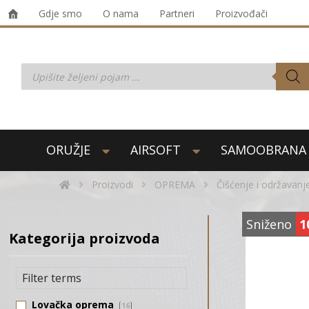
Gdje smo
O nama
Partneri
Proizvođači
ORUŽJE
AIRSOFT
SAMOOBRANA
Proizvodi
OPREMA
Čišćenje i održavanj
Sniženo
1
Kategorija proizvoda
Lovačka oprema
16