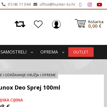
01/46 11 044
office@hunter-kz.hr
Košarica
0,00
€
SAMOSTRELI
OPREMA
OUTLET
JE I ODRŽAVANJE ORUŽJA I OPREME
unox Deo Sprej 100ml
IJSKA CIJENA
98
€