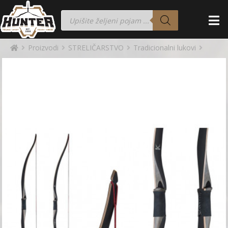
Proizvodi
STRELIČARSTVO
Tradicionalni lukovi