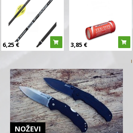
6,25
€
3,85
€
NOŽEVI