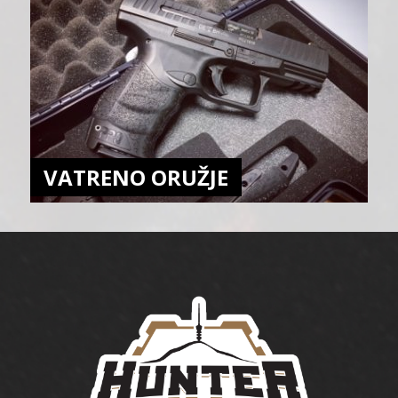
VATRENO ORUŽJE