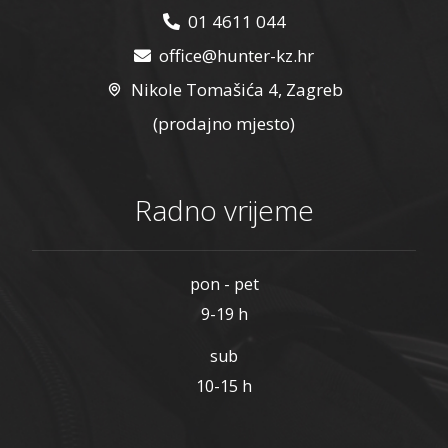
01 4611 044
office@hunter-kz.hr
Nikole Tomašića 4, Zagreb
(prodajno mjesto)
Radno vrijeme
pon - pet
9-19 h
sub
10-15 h