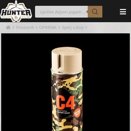
Proizvodi
OPREMA
Sprej u boji