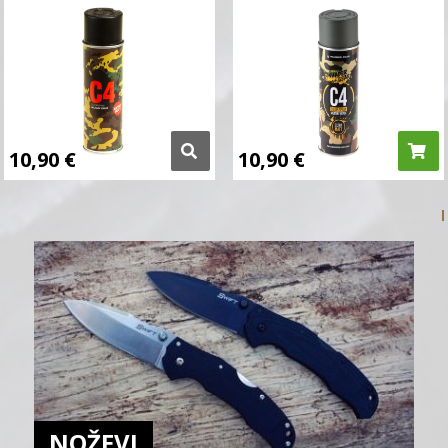
10,90
€
10,90
€
NOŽEVI