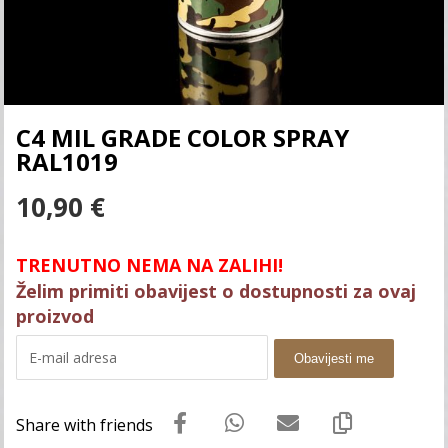
C4 MIL GRADE COLOR SPRAY
RAL1019
10,90
€
TRENUTNO NEMA NA ZALIHI!
Želim primiti obavijest o dostupnosti za ovaj
proizvod
Obavijesti me