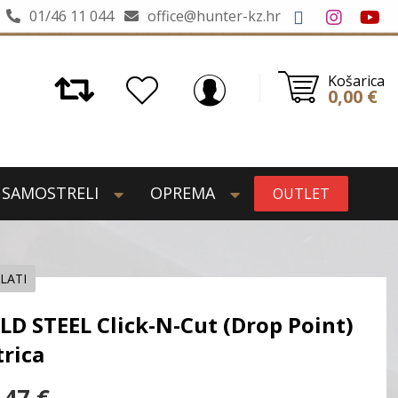
01/46 11 044
office@hunter-kz.hr
Košarica
0,00
€
SAMOSTRELI
OPREMA
OUTLET
LATI
LD STEEL Click-N-Cut (Drop Point)
trica