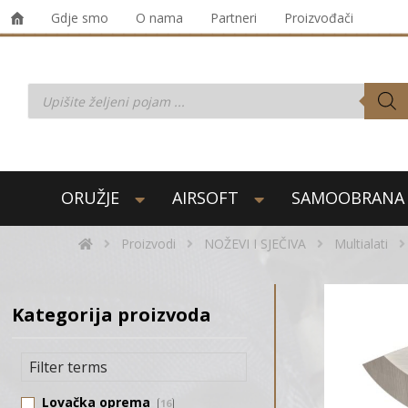
Gdje smo
O nama
Partneri
Proizvođači
ORUŽJE
AIRSOFT
SAMOOBRANA
Proizvodi
NOŽEVI I SJEČIVA
Multialati
Kategorija proizvoda
Lovačka oprema
16