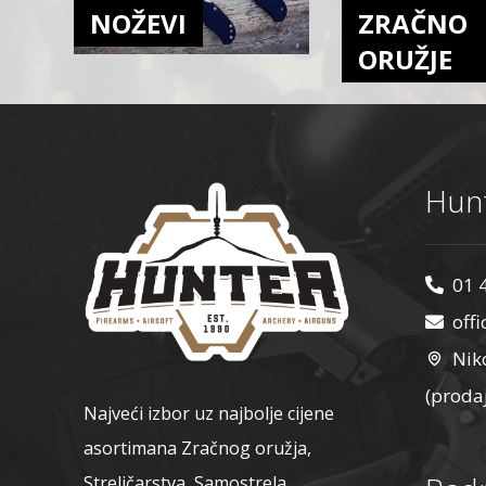
NOŽEVI
ZRAČNO
ORUŽJE
Hunt
01 
off
Nik
(proda
Najveći izbor uz najbolje cijene
asortimana Zračnog oružja,
Streličarstva, Samostrela,