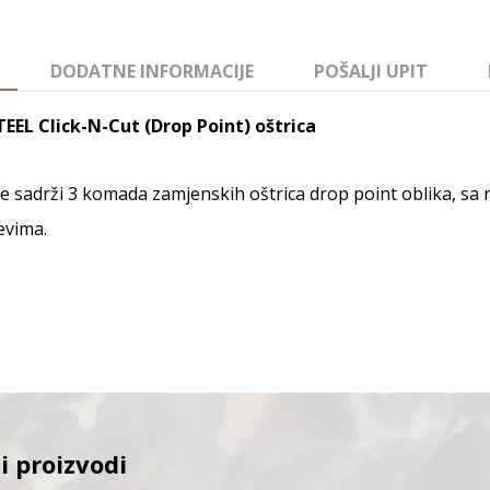
DODATNE INFORMACIJE
POŠALJI UPIT
EEL Click-N-Cut (Drop Point) oštrica
e sadrži 3 komada zamjenskih oštrica drop point oblika, s
vima.
i proizvodi