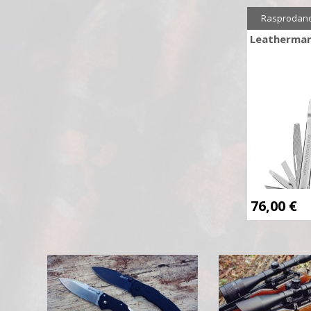
Rasprodan
Leatherma
76,00
€