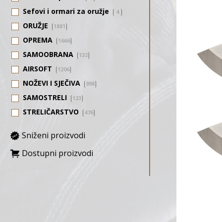
Sefovi i ormari za oružje
4
ORUŽJE
1881
OPREMA
1666
SAMOOBRANA
132
AIRSOFT
1206
NOŽEVI I SJEČIVA
998
SAMOSTRELI
123
STRELIČARSTVO
476
Sniženi proizvodi
Dostupni proizvodi