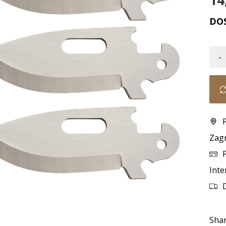
14
DO
-
Zag
Inte