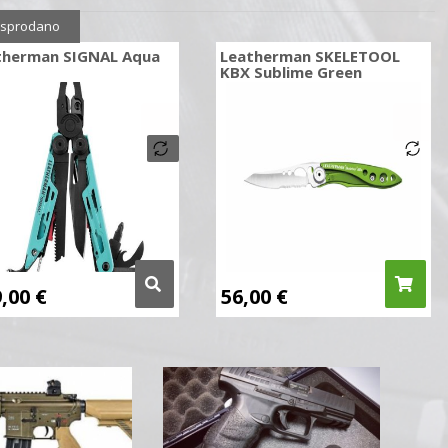
sprodano
therman SIGNAL Aqua
Leatherman SKELETOOL
KBX Sublime Green
9,00
€
56,00
€