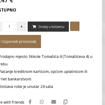
,47
€
STUPNO
+
Dodaj u košaricu
Usporedi proizvode
Prodajno mjesto: Nikole Tomašića 4 (Tomašićeva 4) u
rebu
Plaćanje kreditnom karticom, općom uplatnicom ili
rnet bankarstvom
Dostava robe je unutar 24 sata