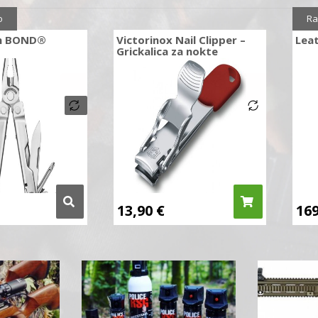
o
Ra
n BOND®
Victorinox Nail Clipper –
Lea
Grickalica za nokte
13,90
€
16