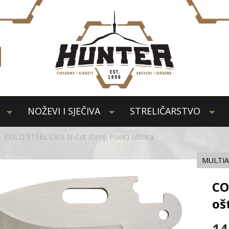
NOŽEVI I SJEČIVA
STRELIČARSTVO
COLD STEEL Click-N-Cut (Drop Point) oštrica
MULTIA
CO
oš