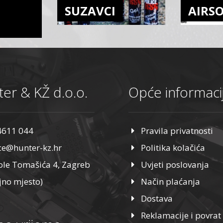
SUZAVCI
AIRS
er & KŽ d.o.o.
Opće informaci
4611 044
Pravila privatnosti
ice@hunter-kz.hr
Politika kolačića
ole Tomašića 4, Zagreb
Uvjeti poslovanja
jno mjesto)
Način plaćanja
Dostava
Reklamacije i povrat