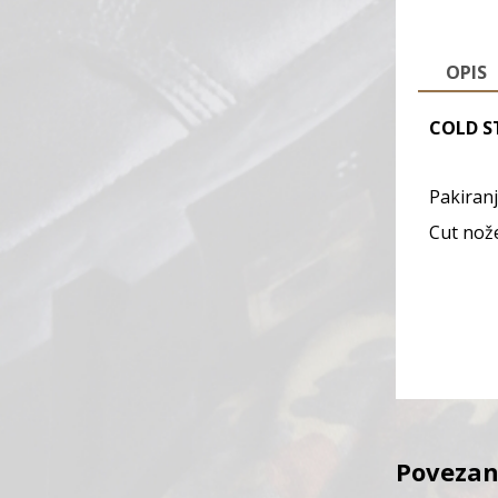
OPIS
COLD ST
Pakiranj
Cut
nože
Povezan