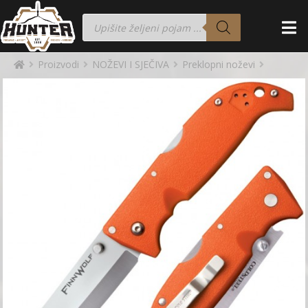
Proizvodi
NOŽEVI I SJEČIVA
Preklopni noževi