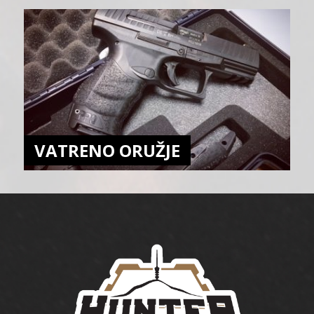
VATRENO ORUŽJE