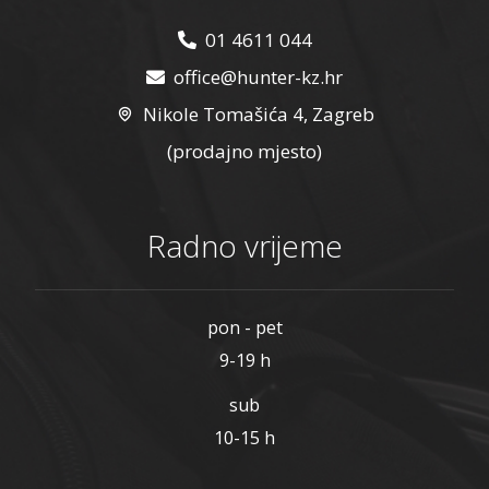
01 4611 044
office@hunter-kz.hr
Nikole Tomašića 4, Zagreb
(prodajno mjesto)
Radno vrijeme
pon - pet
9-19 h
sub
10-15 h