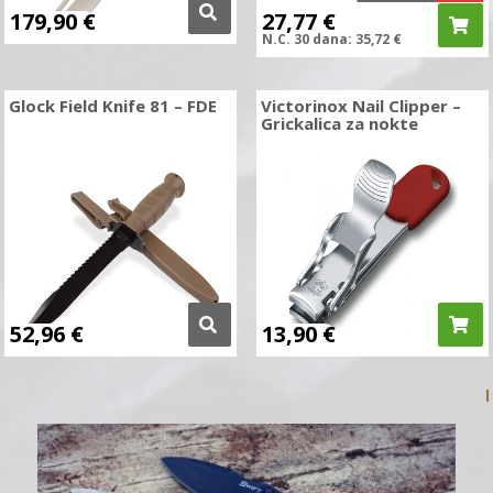
179,90
€
27,77
€
N.C.
30 dana:
35,72
€
Glock Field Knife 81 – FDE
Victorinox Nail Clipper –
Grickalica za nokte
52,96
€
13,90
€