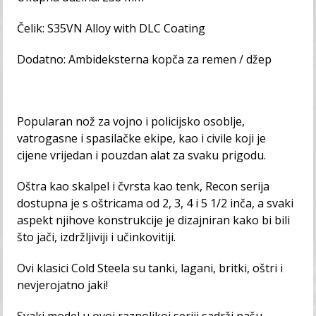
Čelik: S35VN Alloy with DLC Coating
Dodatno: Ambideksterna kopča za remen / džep
Popularan nož za vojno i policijsko osoblje,
vatrogasne i spasilačke ekipe, kao i civile koji je
cijene vrijedan i pouzdan alat za svaku prigodu.
Oštra kao skalpel i čvrsta kao tenk, Recon serija
dostupna je s oštricama od 2, 3, 4 i 5 1/2 inča, a svaki
aspekt njihove konstrukcije je dizajniran kako bi bili
što jači, izdržljiviji i učinkovitiji.
Ovi klasici Cold Steela su tanki, lagani, britki, oštri i
nevjerojatno jaki!