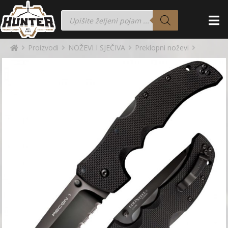
Proizvodi
NOŽEVI I SJEČIVA
Preklopni noževi