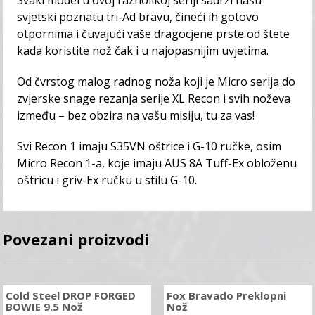
Svaki model u ovoj raznolikoj seriji sadrži našu
svjetski poznatu tri-Ad bravu, čineći ih gotovo
otpornima i čuvajući vaše dragocjene prste od štete
kada koristite nož čak i u najopasnijim uvjetima.
Od čvrstog malog radnog noža koji je Micro serija do
zvjerske snage rezanja serije XL Recon i svih noževa
između – bez obzira na vašu misiju, tu za vas!
Svi Recon 1 imaju S35VN oštrice i G-10 ručke, osim
Micro Recon 1-a, koje imaju AUS 8A Tuff-Ex obloženu
oštricu i griv-Ex ručku u stilu G-10.
Povezani proizvodi
Cold Steel DROP FORGED
Fox Bravado Preklopni
BOWIE 9.5 Nož
Nož