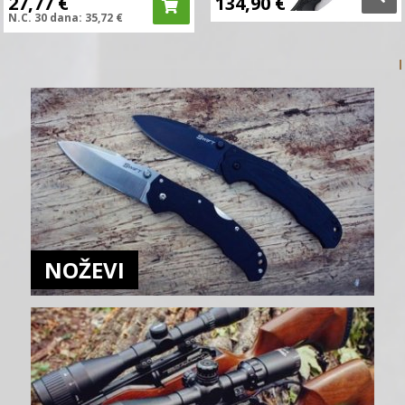
27,77
€
134,90
€
N.C.
30 dana:
35,72
€
NOŽEVI