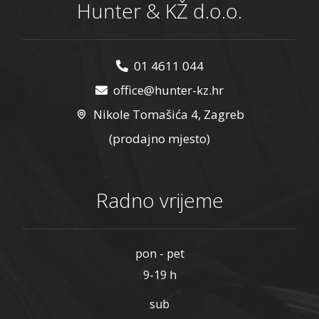
Hunter & KŽ d.o.o.
01 4611 044
office@hunter-kz.hr
Nikole Tomašića 4, Zagreb
(prodajno mjesto)
Radno vrijeme
pon - pet
9-19 h
sub