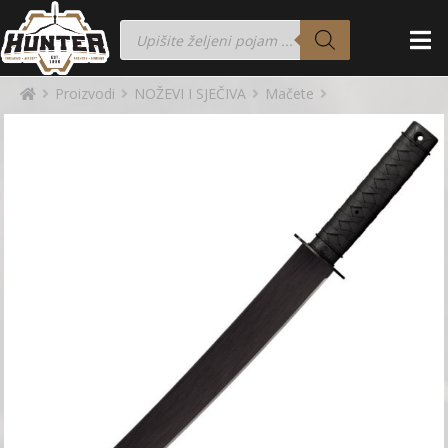
Proizvodi
NOŽEVI I SJEČIVA
Mačete