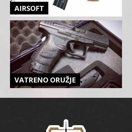
AIRSOFT
VATRENO ORUŽJE