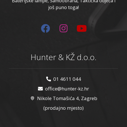
Baterijske lampe, Samoobrana, Taktička odjeća i
još puno toga!
Hunter & KŽ d.o.o.
01 4611 044
office@hunter-kz.hr
Nikole Tomašića 4, Zagreb
(prodajno mjesto)