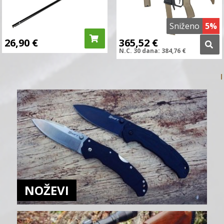
Sniženo
5%
26,90
€
365,52
€
N.C.
30 dana:
384,76
€
NOŽEVI