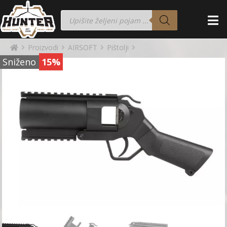
Proizvodi
AIRSOFT
Pištolji
Sniženo
15%