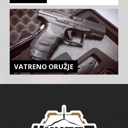
VATRENO ORUŽJE