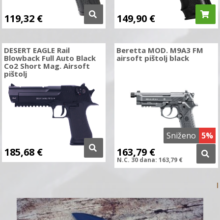
119,32
€
149,90
€
DESERT EAGLE Rail
Beretta MOD. M9A3 FM
Blowback Full Auto Black
airsoft pištolj black
Co2 Short Mag. Airsoft
pištolj
Sniženo
5%
185,68
€
163,79
€
N.C.
30 dana:
163,79
€