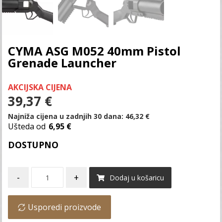
CYMA ASG M052 40mm Pistol
Grenade Launcher
AKCIJSKA CIJENA
39,37
€
Najniža cijena u zadnjih 30 dana:
46,32
€
Ušteda od
6,95 €
DOSTUPNO
-
+
Dodaj u košaricu
Usporedi proizvode