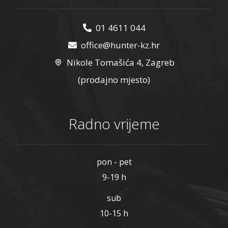
01 4611 044
office@hunter-kz.hr
Nikole Tomašića 4, Zagreb
(prodajno mjesto)
Radno vrijeme
pon - pet
9-19 h
sub
10-15 h