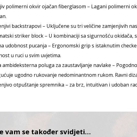
ljiv polimerni okvir ojačan fiberglasom – Lagani polimerni ok
an.
njivi backstrapovi – Uključene su tri veličine zamjenjivih na
atski striker block – U kombinaciji sa sigurnošću okidača, 
na udobnost pucanja – Ergonomski grip s istaknutim checke
nost u ruci u svim uvjetima.
 ambideksterna poluga za zaustavljanje navlake – Pogodno z
ćuje ugodno rukovanje nedominantnom rukom. Ravni dizajn 
njivo otpuštanje spremnika – za brz, intuitivan i udoban rad
e vam se također svidjeti…