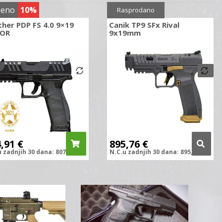
ženo
10%
Sniženo
10%
Rasprodano
her PDP FS 4.0 9×19
Canik TP9 SFx Rival
 OR
9x19mm
4,91
€
895,76
€
u zadnjih
30 dana:
807,40
€
N.C.
u zadnjih
30 dana:
895,76
€