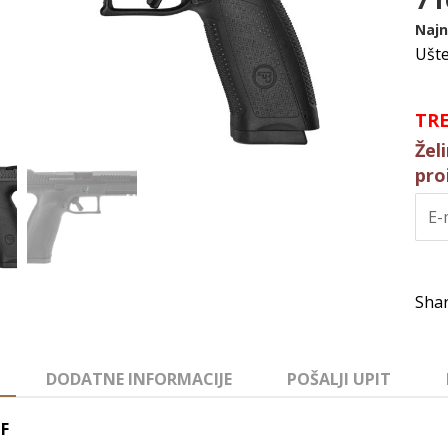
Najn
Ušt
TR
Žel
pro
DODATNE INFORMACIJE
POŠALJI UPIT
 F