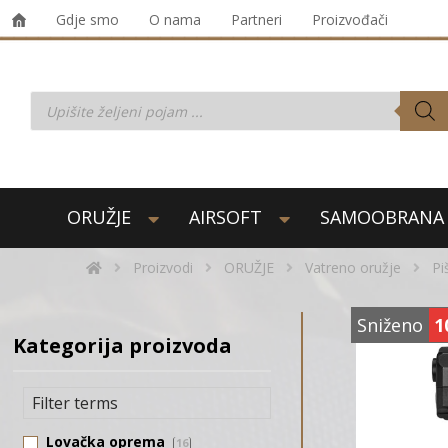
Gdje smo
O nama
Partneri
Proizvođači
ORUŽJE
AIRSOFT
SAMOOBRANA
Proizvodi
ORUŽJE
Vatreno oružje
Pi
Sniženo
1
Kategorija proizvoda
Lovačka oprema
16