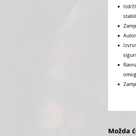
Izdrž
stabil
Zamje
Autom
Izvrs
sigur
Ravna
omogu
Zamje
Možda ć