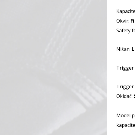
Kapacit
Okvir:
F
Safety f
Nišan:
L
Trigger 
Trigger 
Okidač:
Model p
kapacite