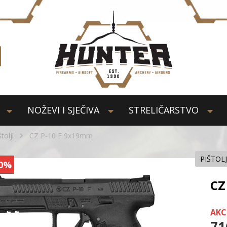
NOŽEVI I SJEČIVA
STRELIČARSTVO
štolji
CZ P-10 F 9x19mm
PIŠTOLJ
0%
CZ
AKC
71