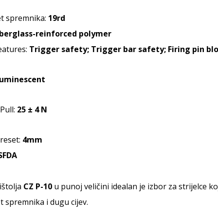
et spremnika:
19rd
iberglass-reinforced polymer
eatures:
Trigger safety; Trigger bar safety; Firing pin bl
uminescent
Pull:
25 ± 4 N
reset:
4mm
SFDA
ištolja
CZ P-10
u punoj veličini idealan je izbor za strijelce 
t spremnika i dugu cijev.