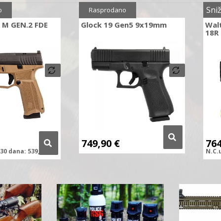
0%
Sni
o
Rasprodano
 M GEN.2 FDE
Glock 19 Gen5 9x19mm
Walt
18R
749,90
€
76
30 dana:
539,00
€
N.C.