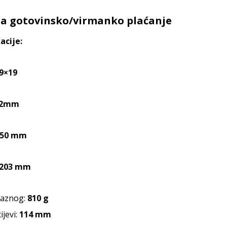
za gotovinsko/virmanko plaćanje
acije:
9×19
2mm
150 mm
203 mm
aznog:
810 g
ijevi:
114 mm