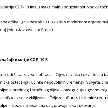
olji serije CZ P-10 imaju maksimalnu pouzdanost, visoku točno
cirana drška i grip nastali su u skladu s modernom ergono
oj jednostavnosti korištenja.
značajke serije CZ P-10 F:
tno izdržljiva završna obrada – Cijev, navlaka i okvir imaju 
ička oštećenja i učinke nepovoljnih vremenskih uvjeta, čime
ljenja prednjeg i stražnjeg dijela – omogućuju ugodno i si
ni nišani visoke vidljivosti – Željezni nišani s tri luminiscentne
ljeni rubovi na nišanima osiguravaju lako rukovanje.