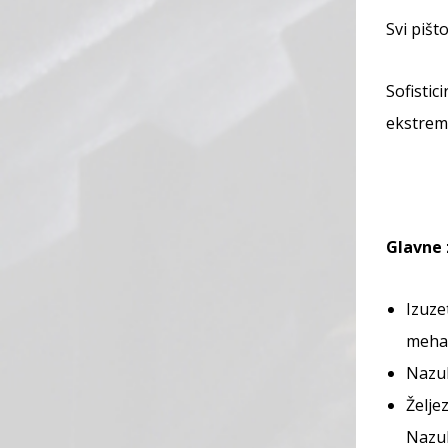
Svi pišt
Sofisti
ekstremn
Glavne 
Izuze
mehan
Nazub
Željez
Nazub