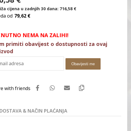
iža cijena u zadnjih 30 dana:
716,58
€
eda od
79,62 €
ENUTNO NEMA NA ZALIHI!
im primiti obavijest o dostupnosti za ovaj
izvod
Obavijesti me
DOSTAVA & NAČIN PLAĆANJA