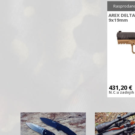
Sniženo
2
Rasprodan
AREX DELTA
9x19mm
431,20
€
N.C.
u zadnjih