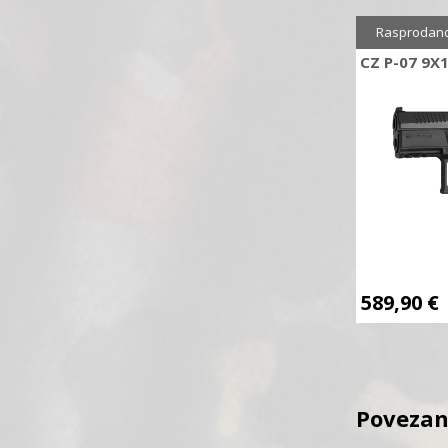
Rasprodan
CZ P-07 9
589,90
€
Povezan