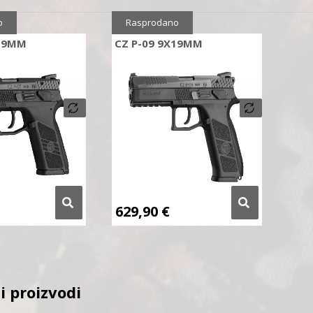
o
Rasprodano
X19MM
CZ P-09 9X19MM
629,90
€
i proizvodi