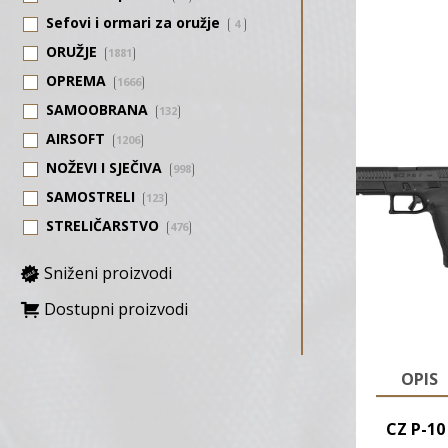
Sefovi i ormari za oružje
4
ORUŽJE
1881
OPREMA
1666
SAMOOBRANA
132
AIRSOFT
1206
NOŽEVI I SJEČIVA
998
SAMOSTRELI
123
STRELIČARSTVO
476
Sniženi proizvodi
Dostupni proizvodi
OPIS
CZ P-10