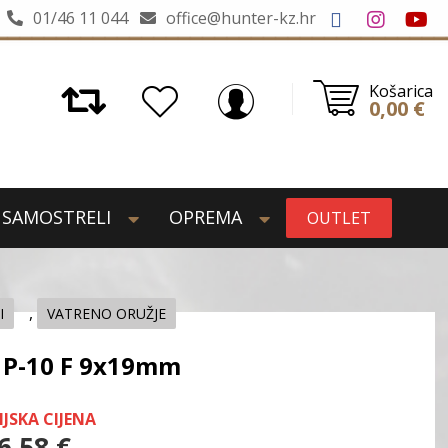
01/46 11 044
office@hunter-kz.hr
Košarica
0,00
€
SAMOSTRELI
OPREMA
OUTLET
,
I
VATRENO ORUŽJE
 P-10 F 9x19mm
IJSKA CIJENA
6,58
€