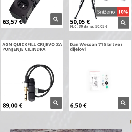
Sniženo
10%
63,57
€
50,05
€
N.C.
30 dana:
50,05
€
AGN QUICKFILL CRIJEVO ZA
Dan Wesson 715 brtve i
PUNJENJE CILINDRA
dijelovi
89,00
€
6,50
€