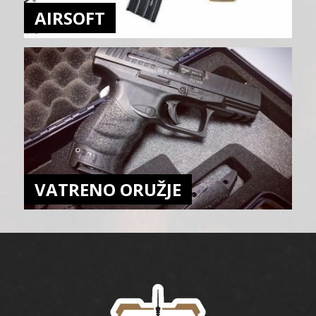
AIRSOFT
VATRENO ORUŽJE