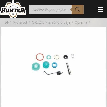
Proizvodi
ORUŽJE
Zračno oružje
Oprema