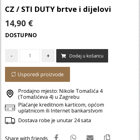
CZ / STI DUTY brtve i dijelovi
14,90
€
DOSTUPNO
-
+
Dodaj u košaricu
Usporedi proizvode
Prodajno mjesto: Nikole Tomašića 4
(Tomašićeva 4) u Zagrebu
Plaćanje kreditnom karticom, općom
uplatnicom ili Internet bankarstvom
Dostava robe je unutar 24 sata