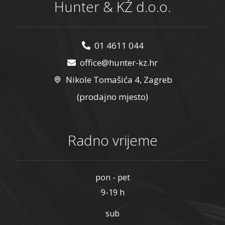
Hunter & KŽ d.o.o.
01 4611 044
office@hunter-kz.hr
Nikole Tomašića 4, Zagreb
(prodajno mjesto)
Radno vrijeme
pon - pet
9-19 h
sub