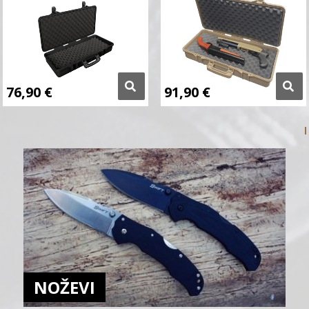
76,90
€
91,90
€
NOŽEVI