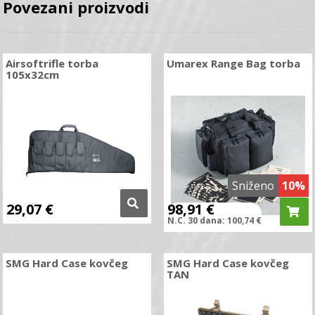
Povezani proizvodi
Airsoftrifle torba
Umarex Range Bag torba
105x32cm
Sniženo
10%
29,07
€
98,91
€
N.C.
30 dana:
100,74
€
SMG Hard Case kovčeg
SMG Hard Case kovčeg
TAN