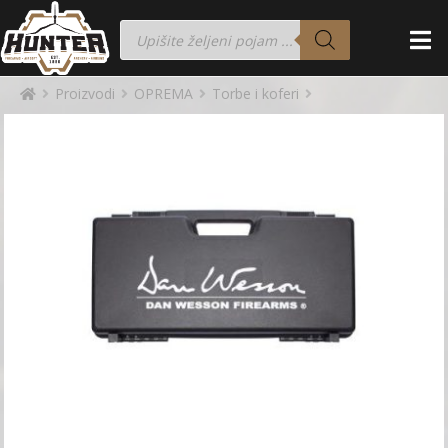
Proizvodi
OPREMA
Torbe i koferi