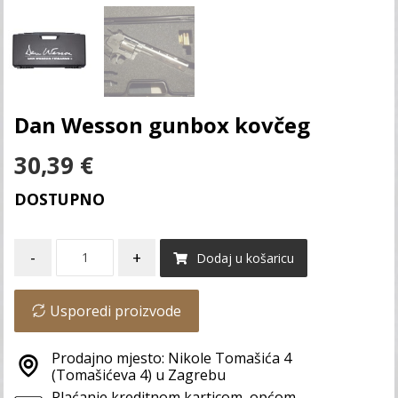
Dan Wesson gunbox kovčeg
30,39
€
DOSTUPNO
-
+
Dodaj u košaricu
Usporedi proizvode
Prodajno mjesto: Nikole Tomašića 4
(Tomašićeva 4) u Zagrebu
Plaćanje kreditnom karticom, općom