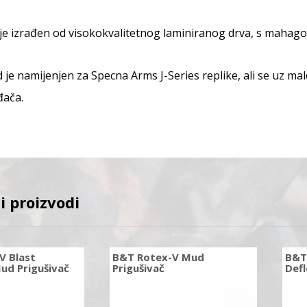
je izrađen od visokokvalitetnog laminiranog drva, s maha
 je namijenjen za Specna Arms J-Series replike, ali se uz mal
đača.
i proizvodi
V Blast
B&T Rotex-V Mud
B&T
ud Prigušivač
Prigušivač
Defl