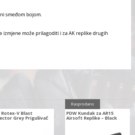
goni smeđom bojom.
e izmjene može prilagoditi i za AK replike drugih
Rasprodano
 Rotex-V Blast
PDW Kundak za AR15
ector Grey Prigušivač
Airsoft Replike – Black