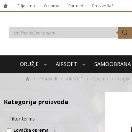
Gdje smo
O nama
Partneri
Proizvođači
ORUŽJE
AIRSOFT
SAMOOBRANA
Proizvodi
AIRSOFT
Oprema
Vanjski 
Kategorija proizvoda
Lovačka oprema
16