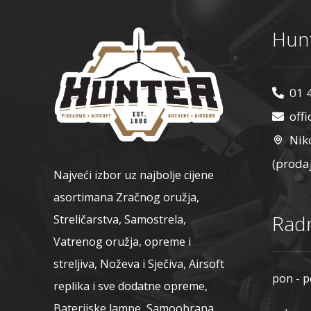
Hunt
01 
off
Nik
(proda
Najveći izbor uz najbolje cijene
asortimana Zračnog oružja,
Radn
Streličarstva, Samostrela,
Vatrenog oružja, opreme i
streljiva, Noževa i Sječiva, Airsoft
pon - p
replika i sve dodatne opreme,
Baterijske lampe, Samoobrana,