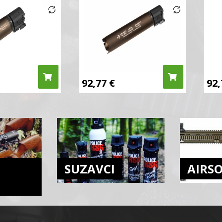
92,77
€
92
SUZAVCI
AIRS