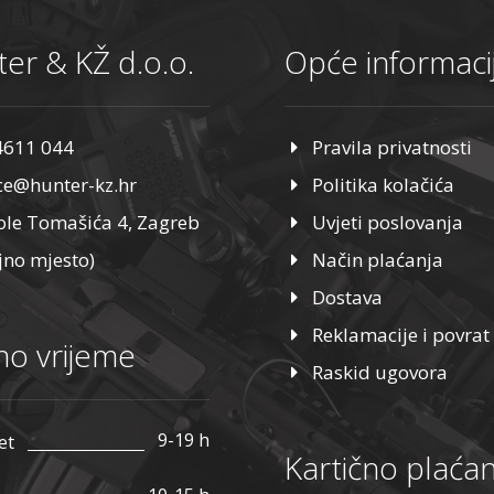
er & KŽ d.o.o.
Opće informaci
4611 044
Pravila privatnosti
ice@hunter-kz.hr
Politika kolačića
ole Tomašića 4, Zagreb
Uvjeti poslovanja
jno mjesto)
Način plaćanja
Dostava
Reklamacije i povrat
o vrijeme
Raskid ugovora
9-19 h
et
Kartično plaćan