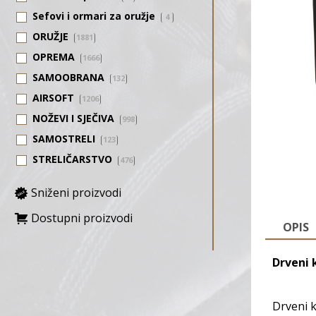
Sefovi i ormari za oružje
4
ORUŽJE
1881
OPREMA
1666
SAMOOBRANA
132
AIRSOFT
1206
NOŽEVI I SJEČIVA
998
SAMOSTRELI
123
STRELIČARSTVO
476
Sniženi proizvodi
Dostupni proizvodi
OPIS
Drveni 
Drveni k