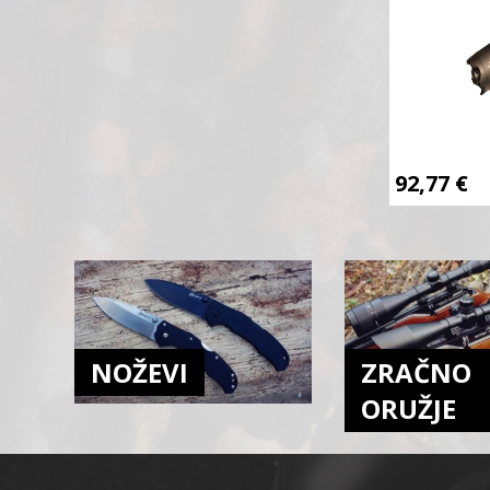
92,77
€
NOŽEVI
ZRAČNO
ORUŽJE