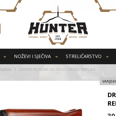
NOŽEVI I SJEČIVA
STRELIČARSTVO
dijelovi
DRVENI KUNDAK AK-74 ZA J SERIJU REPLIKA
VANJSKI
DR
RE