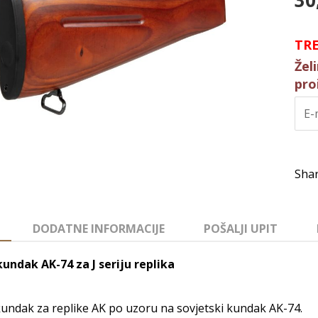
30
TR
Žel
pro
DODATNE INFORMACIJE
POŠALJI UPIT
kundak AK-74 za J seriju replika
undak za replike AK po uzoru na sovjetski kundak AK-74.