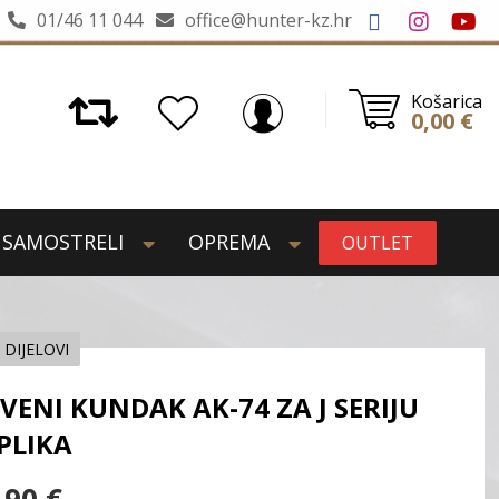
01/46 11 044
office@hunter-kz.hr
Košarica
0,00
€
SAMOSTRELI
OPREMA
OUTLET
 DIJELOVI
VENI KUNDAK AK-74 ZA J SERIJU
PLIKA