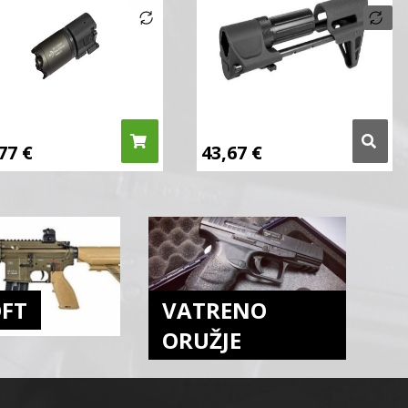
,77
€
43,67
€
OFT
VATRENO
ORUŽJE