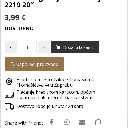
2219 20″
3,99
€
DOSTUPNO
-
+
Dodaj u košaricu
Usporedi proizvode
Prodajno mjesto: Nikole Tomašića 4
(Tomašićeva 4) u Zagrebu
Plaćanje kreditnom karticom, općom
uplatnicom ili Internet bankarstvom
Dostava robe je unutar 24 sata