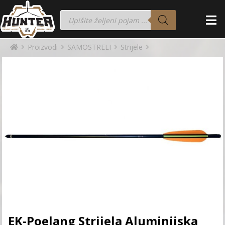
Proizvodi
SAMOSTRELI
Strijele
EK-Poelang Strijela Aluminijska