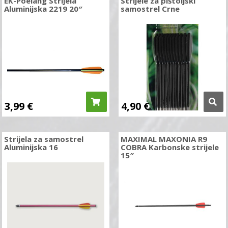
EK-Poelang Strijela
Strijele za pištoljski
Aluminijska 2219 20″
samostrel Crne
3,99
€
4,90
€
Strijela za samostrel
MAXIMAL MAXONIA R9
Aluminijska 16
COBRA Karbonske strijele
15″