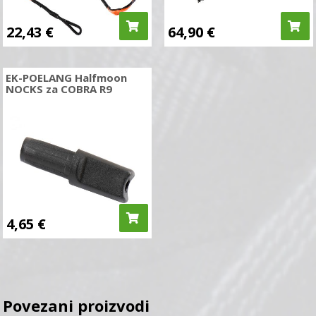
22,43
€
64,90
€
EK-POELANG Halfmoon
NOCKS za COBRA R9
4,65
€
Povezani proizvodi