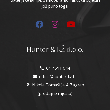
Baterijske lampe, Samoobrana, Taktička odjeća i
još puno toga!
Hunter & KŽ d.o.o.
01 4611 044
office@hunter-kz.hr
Nikole Tomašića 4, Zagreb
(prodajno mjesto)