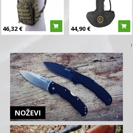
46,32
€
44,90
€
NOŽEVI