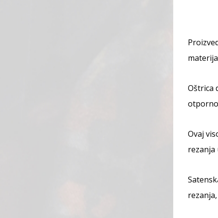
Proizved
materija
Oštrica 
otporno
Ovaj vis
rezanja 
Satenska
rezanja,