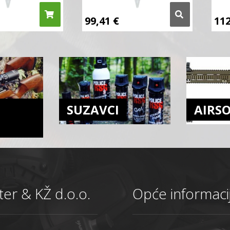
99,41
€
11
SUZAVCI
AIRS
er & KŽ d.o.o.
Opće informaci