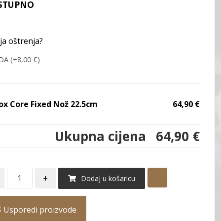
STUPNO
ja oštrenja?
DA (+
8,00
€
)
ox Core Fixed Nož 22.5cm
64,90 €
Ukupna cijena
64,90 €
+
Dodaj u košaricu
Usporedi proizvode