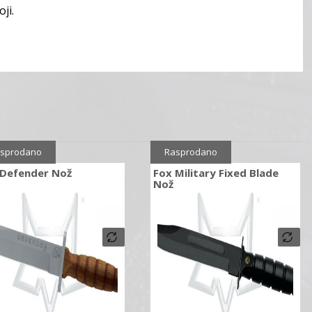
ji.
sprodano
Rasprodano
 Defender Nož
Fox Military Fixed Blade
Nož