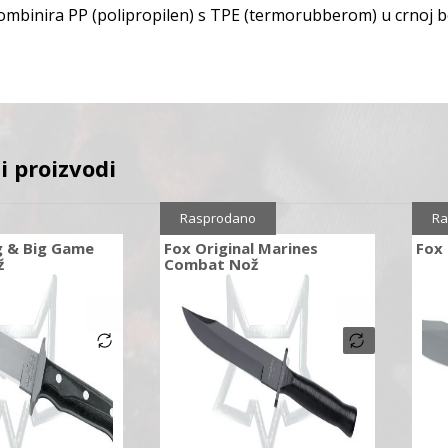
mbinira PP (polipropilen) s TPE (termorubberom) u crnoj bo
i proizvodi
Rasprodano
Ra
g & Big Game
Fox Original Marines
Fox
ž
Combat Nož