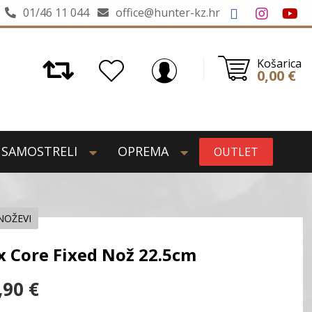
01/46 11 044
office@hunter-kz.hr
Košarica
0,00
€
SAMOSTRELI
OPREMA
OUTLET
NOŽEVI
x Core Fixed Nož 22.5cm
,90
€