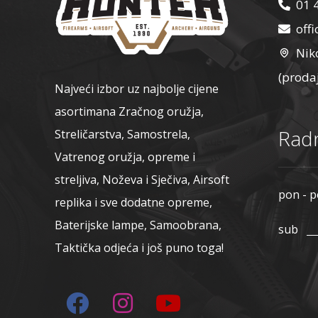
01 
off
Nik
(proda
Najveći izbor uz najbolje cijene
asortimana Zračnog oružja,
Radn
Streličarstva, Samostrela,
Vatrenog oružja, opreme i
streljiva, Noževa i Sječiva, Airsoft
pon - p
replika i sve dodatne opreme,
Baterijske lampe, Samoobrana,
sub
Taktička odjeća i još puno toga!