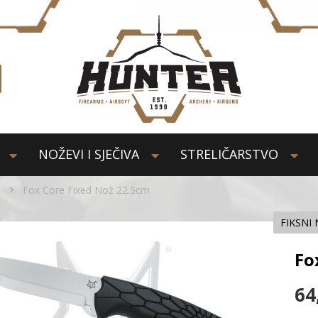
NOŽEVI I SJEČIVA
STRELIČARSTVO
i
Fox Core Fixed Nož 22.5cm
FIKSNI 
Fo
64