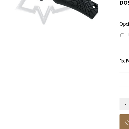
DO
Opci
1x
F
-