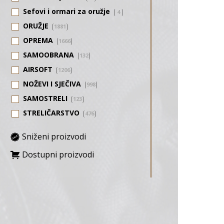
Sefovi i ormari za oružje
4
ORUŽJE
1881
OPREMA
1666
SAMOOBRANA
132
AIRSOFT
1206
NOŽEVI I SJEČIVA
998
SAMOSTRELI
123
STRELIČARSTVO
476
Sniženi proizvodi
Dostupni proizvodi