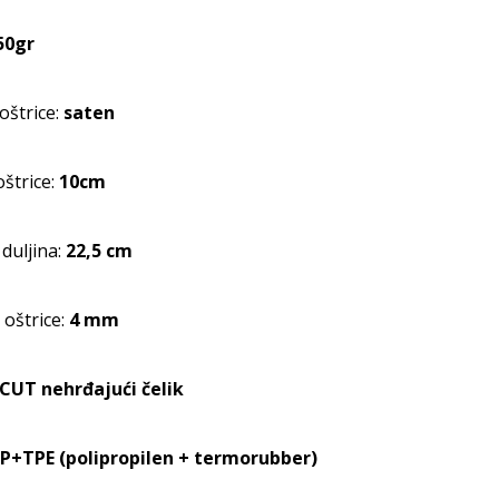
50gr
štrice:
saten
oštrice:
10cm
duljina:
22,5 cm
 oštrice:
4 mm
CUT nehrđajući čelik
P+TPE (polipropilen + termorubber)