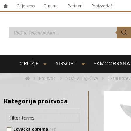
Gdje smo
O nama
Partneri
Proizvođači
ORUŽJE
AIRSOFT
SAMOOBRANA
Proizvodi
NOŽEVI I SJEČIVA
Fiksni nožev
Kategorija proizvoda
Lovačka oprema
16