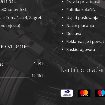
4611 044
Pravila privatnosti
ice@hunter-kz.hr
Politika kolačića
ole Tomašića 4, Zagreb
Uvjeti poslovanja
jno mjesto)
Način plaćanja
Dostava
Reklamacije i povrat
o vrijeme
Raskid ugovora
9-19 h
et
Kartično plaćan
10-15 h