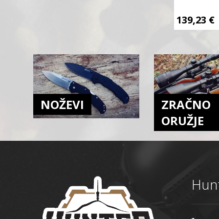
139,23
€
NOŽEVI
ZRAČNO
ORUŽJE
Hunt