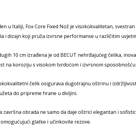
en u Italiji, Fox Core Fixed Nož je visokokvalitetan, svestra
la i dizajn koji pruža izvrsne performanse u različitim uvjeti
dugih 10 cm izrađena je od BECUT nehrđajućeg čelika, inova
st na koroziju s visokom tvrdoćom i izvrsnom sposobnošću 
okokvalitetni čelik osigurava dugotrajnu oštrinu i izdržljivos
užeta do pripreme hrane u divljini.
 završna obrada ne samo da daje oštrici elegantan i sofistic
 omogućujući glatke i učinkovite rezove.