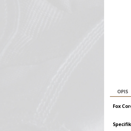
OPIS
Fox Cor
Specifik