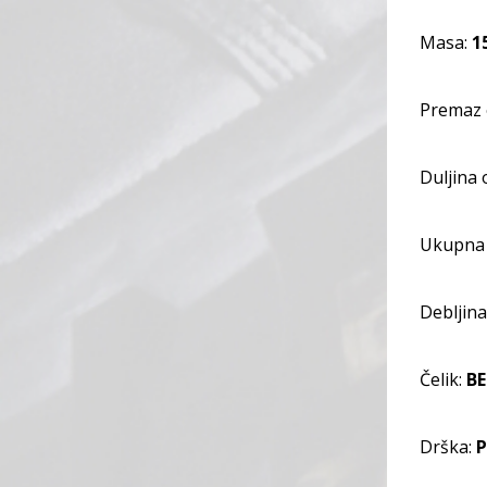
Masa:
1
Premaz o
Duljina 
Ukupna 
Debljina
Čelik:
BE
Drška:
P