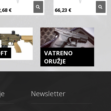
2,68
€
66,23
€
OFT
VATRENO
ORUŽJE
je
Newsletter