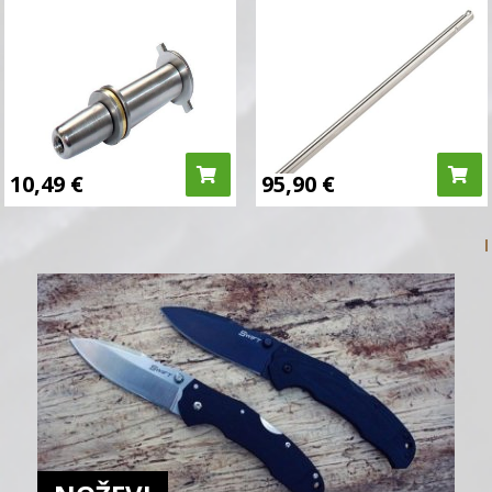
10,49
€
95,90
€