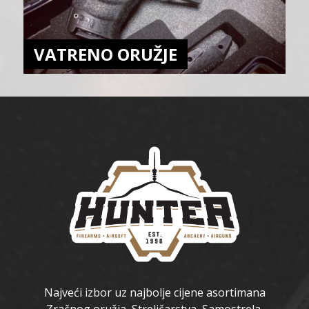
VATRENO ORUŽJE
Najveći izbor uz najbolje cijene asortimana
Zračnog oružja, Streličarstva, Samostrela,