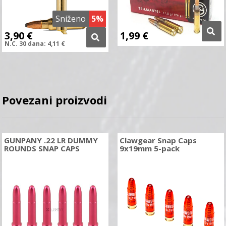
Sniženo
5%
3,90
€
1,99
€
N.C.
30 dana:
4,11
€
Povezani proizvodi
GUNPANY .22 LR DUMMY
Clawgear Snap Caps
ROUNDS SNAP CAPS
9x19mm 5-pack