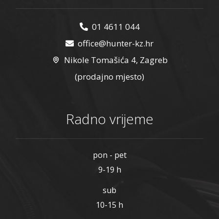
01 4611 044
office@hunter-kz.hr
Nikole Tomašića 4, Zagreb
(prodajno mjesto)
Radno vrijeme
pon - pet
9-19 h
sub
10-15 h