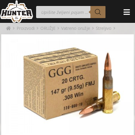
Proizvodi
ORUŽJE
Vatreno oružje
Streljivo