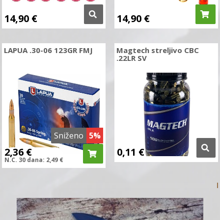
14,90
€
14,90
€
LAPUA .30-06 123GR FMJ
Magtech streljivo CBC
.22LR SV
Sniženo
5%
2,36
€
0,11
€
N.C.
30 dana:
2,49
€