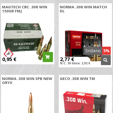
MAGTECH CBC .308 WIN
NORMA .308 WIN MATCH
150GR FMJ
DL
Sniženo
5%
0,95
€
2,77
€
N.C.
30 dana:
2,92
€
NORMA .308 WIN SPB NEW
GECO .308 WIN TM
ORYX