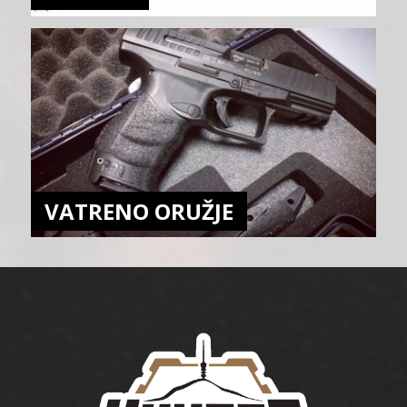
VATRENO ORUŽJE