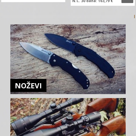
N.C.
30 dana:
163,79
€
NOŽEVI