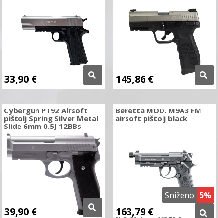
33,90
€
145,86
€
Cybergun PT92 Airsoft
Beretta MOD. M9A3 FM
pištolj Spring Silver Metal
airsoft pištolj black
Slide 6mm 0.5J 12BBs
Sniženo
5%
39,90
€
163,79
€