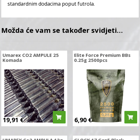
standardnim dodacima poput futrola.
Možda će vam se također svidjeti…
Umarex CO2 AMPULE 25
Elite Force Premium BBs
Komada
0.25g 2500pcs
19,91
€
6,90
€