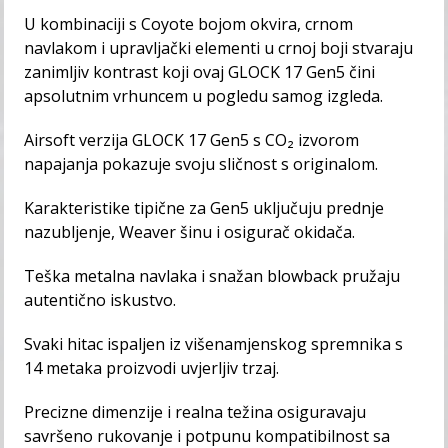
U kombinaciji s Coyote bojom okvira, crnom
navlakom i upravljački elementi u crnoj boji stvaraju
zanimljiv kontrast koji ovaj GLOCK 17 Gen5 čini
apsolutnim vrhuncem u pogledu samog izgleda.
Airsoft verzija GLOCK 17 Gen5 s CO₂ izvorom
napajanja pokazuje svoju sličnost s originalom.
Karakteristike tipične za Gen5 uključuju prednje
nazubljenje, Weaver šinu i osigurač okidača.
Teška metalna navlaka i snažan blowback pružaju
autentično iskustvo.
Svaki hitac ispaljen iz višenamjenskog spremnika s
14 metaka proizvodi uvjerljiv trzaj.
Precizne dimenzije i realna težina osiguravaju
savršeno rukovanje i potpunu kompatibilnost sa