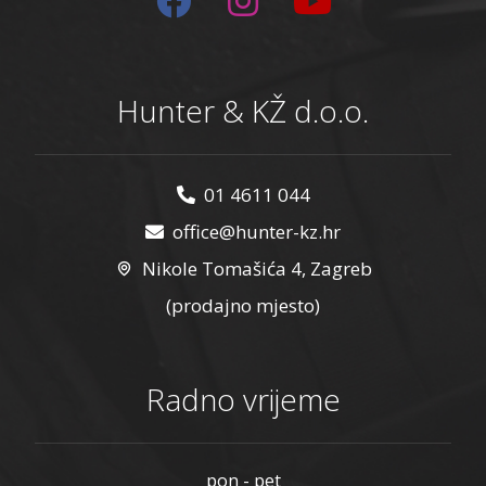
Hunter & KŽ d.o.o.
01 4611 044
office@hunter-kz.hr
Nikole Tomašića 4, Zagreb
(prodajno mjesto)
Radno vrijeme
pon - pet