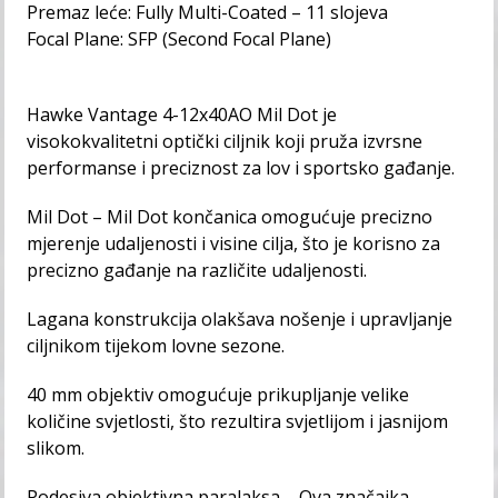
Premaz leće: Fully Multi-Coated – 11 slojeva
Focal Plane: SFP (Second Focal Plane)
Hawke Vantage 4-12x40AO Mil Dot je
visokokvalitetni optički ciljnik koji pruža izvrsne
performanse i preciznost za lov i sportsko gađanje.
Mil Dot – Mil Dot končanica omogućuje precizno
mjerenje udaljenosti i visine cilja, što je korisno za
precizno gađanje na različite udaljenosti.
Lagana konstrukcija olakšava nošenje i upravljanje
ciljnikom tijekom lovne sezone.
40 mm objektiv omogućuje prikupljanje velike
količine svjetlosti, što rezultira svjetlijom i jasnijom
slikom.
Podesiva objektivna paralaksa – Ova značajka