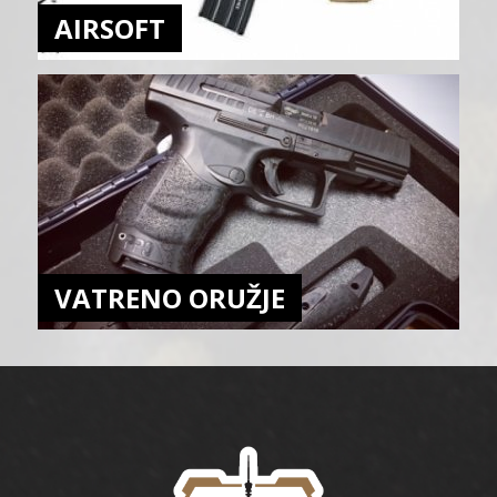
AIRSOFT
VATRENO ORUŽJE