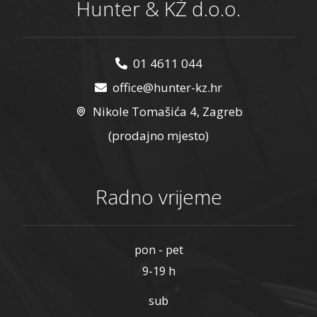
Hunter & KŽ d.o.o.
01 4611 044
office@hunter-kz.hr
Nikole Tomašića 4, Zagreb
(prodajno mjesto)
Radno vrijeme
pon - pet
9-19 h
sub