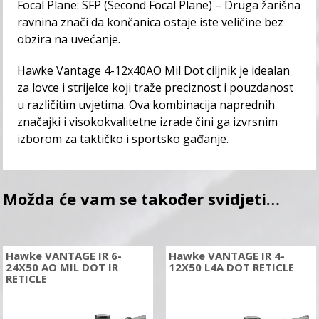
Focal Plane: SFP (Second Focal Plane) – Druga žarišna
ravnina znači da končanica ostaje iste veličine bez
obzira na uvećanje.
Hawke Vantage 4-12x40AO Mil Dot ciljnik je idealan
za lovce i strijelce koji traže preciznost i pouzdanost
u različitim uvjetima. Ova kombinacija naprednih
značajki i visokokvalitetne izrade čini ga izvrsnim
izborom za taktičko i sportsko gađanje.
Možda će vam se također svidjeti…
Hawke VANTAGE IR 6-
Hawke VANTAGE IR 4-
24X50 AO MIL DOT IR
12X50 L4A DOT RETICLE
RETICLE