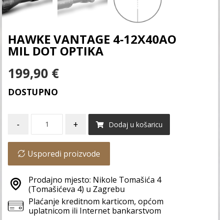
HAWKE VANTAGE 4-12X40AO
MIL DOT OPTIKA
199,90
€
DOSTUPNO
-
+
Dodaj u košaricu
Usporedi proizvode
Prodajno mjesto: Nikole Tomašića 4
(Tomašićeva 4) u Zagrebu
Plaćanje kreditnom karticom, općom
uplatnicom ili Internet bankarstvom