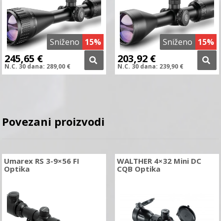
Sniženo
15%
Sniženo
15%
245,65
€
203,92
€
N.C.
30 dana:
289,00
€
N.C.
30 dana:
239,90
€
Povezani proizvodi
Umarex RS 3-9×56 FI
WALTHER 4×32 Mini DC
Optika
CQB Optika