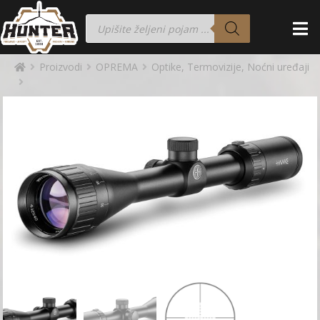
Proizvodi
OPREMA
Optike, Termovizije, Noćni uređaji