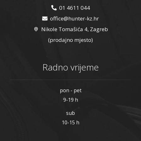
01 4611 044
office@hunter-kz.hr
Nikole Tomašića 4, Zagreb
(prodajno mjesto)
Radno vrijeme
pon - pet
9-19 h
sub
10-15 h