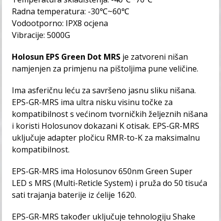
Radna temperatura: -30℃~60℃
Vodootporno: IPX8 ocjena
Vibracije: 5000G
Holosun EPS Green Dot MRS
je zatvoreni nišan
namjenjen za primjenu na pištoljima pune veličine.
Ima asferičnu leću za savršeno jasnu sliku nišana.
EPS-GR-MRS ima ultra nisku visinu točke za
kompatibilnost s većinom tvorničkih željeznih nišana
i koristi Holosunov dokazani K otisak. EPS-GR-MRS
uključuje adapter pločicu RMR-to-K za maksimalnu
kompatibilnost.
EPS-GR-MRS ima Holosunov 650nm Green Super
LED s MRS (Multi-Reticle System) i pruža do 50 tisuća
sati trajanja baterije iz ćelije 1620.
EPS-GR-MRS također uključuje tehnologiju Shake