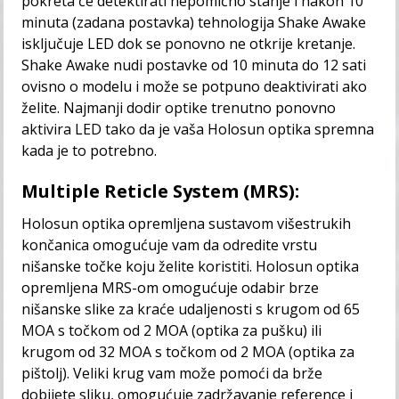
pokreta će detektirati nepomično stanje i nakon 10
minuta (zadana postavka) tehnologija Shake Awake
isključuje LED dok se ponovno ne otkrije kretanje.
Shake Awake nudi postavke od 10 minuta do 12 sati
ovisno o modelu i može se potpuno deaktivirati ako
želite. Najmanji dodir optike trenutno ponovno
aktivira LED tako da je vaša Holosun optika spremna
kada je to potrebno.
Multiple Reticle System (MRS):
Holosun optika opremljena sustavom višestrukih
končanica omogućuje vam da odredite vrstu
nišanske točke koju želite koristiti. Holosun optika
opremljena MRS-om omogućuje odabir brze
nišanske slike za kraće udaljenosti s krugom od 65
MOA s točkom od 2 MOA (optika za pušku) ili
krugom od 32 MOA s točkom od 2 MOA (optika za
pištolj). Veliki krug vam može pomoći da brže
dobijete sliku, omogućuje zadržavanje reference i