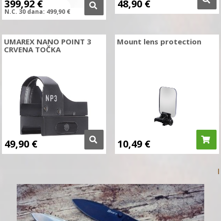
399,92
€
48,90
€
N.C.
30 dana:
499,90
€
UMAREX NANO POINT 3
Mount lens protection
CRVENA TOČKA
49,90
€
10,49
€