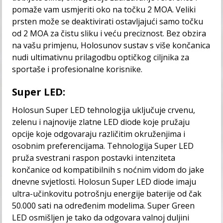
pomaže vam usmjeriti oko na točku 2 MOA. Veliki
prsten može se deaktivirati ostavljajući samo točku
od 2 MOA za čistu sliku i veću preciznost. Bez obzira
na vašu primjenu, Holosunov sustav s više končanica
nudi ultimativnu prilagodbu optičkog ciljnika za
sportaše i profesionalne korisnike.
Super LED:
Holosun Super LED tehnologija uključuje crvenu,
zelenu i najnovije zlatne LED diode koje pružaju
opcije koje odgovaraju različitim okruženjima i
osobnim preferencijama. Tehnologija Super LED
pruža svestrani raspon postavki intenziteta
končanice od kompatibilnih s noćnim vidom do jake
dnevne svjetlosti. Holosun Super LED diode imaju
ultra-učinkovitu potrošnju energije baterije od čak
50.000 sati na određenim modelima. Super Green
LED osmišljen je tako da odgovara valnoj duljini