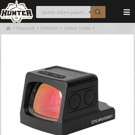
Proizvodi
OPREMA
Crvene Točke