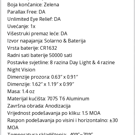
Boja končanice: Zelena
Parallax Free: DA
Unlimited Eye Relief: DA
Uvećanje: 1x
Višestruki premaz leće: DA
Izvor napajanja: Solarno & Baterija
Vrsta baterije: CR1632
Radni sati baterije 50000 sati
Postavke svjetline: 8 razina Day Light & 4 razine
Night Vision
Dimenzije prozora: 0.63″ x 0.91″
Dimenzije: 1.62″ x 1.19″ x 0.99″
Masa: 1.4 oz
Materijal kućišta: 7075 T6 Aluminum
Završna obrada: Anodizacija
Vrijednost podešavanja po kliku: 1.5 MOA
Raspon podešavanja po visini i horizontalno: ±30
MOA
Temperatura skladištenja: -40℃~70℃