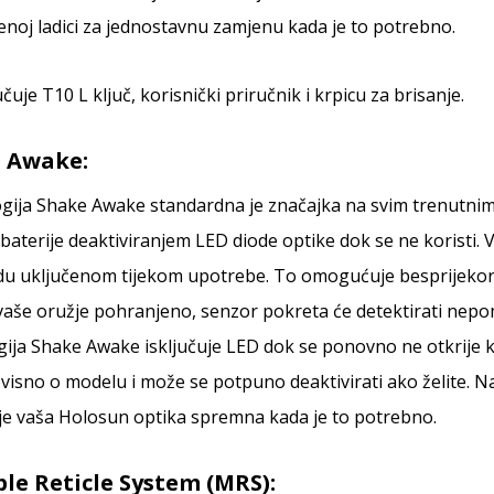
enoj ladici za jednostavnu zamjenu kada je to potrebno.
učuje T10 L ključ, korisnički priručnik i krpicu za brisanje.
 Awake:
gija Shake Awake standardna je značajka na svim trenutnim 
 baterije deaktiviranjem LED diode optike dok se ne koristi. V
du uključenom tijekom upotrebe. To omogućuje besprijekora
vaše oružje pohranjeno, senzor pokreta će detektirati nep
gija Shake Awake isključuje LED dok se ponovno ne otkrije 
ovisno o modelu i može se potpuno deaktivirati ako želite. 
je vaša Holosun optika spremna kada je to potrebno.
ple Reticle System (MRS):