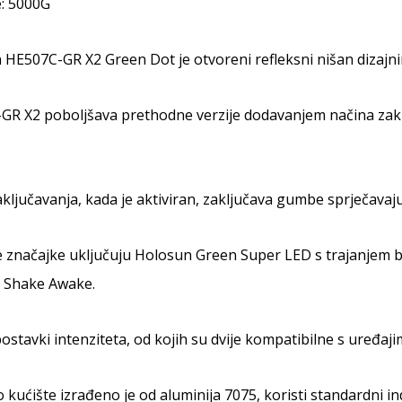
e: 5000G
HE507C-GR X2 Green Dot je otvoreni refleksni nišan dizajnir
GR X2 poboljšava prethodne verzije dodavanjem načina zakl
ključavanja, kada je aktiviran, zaključava gumbe sprječava
značajke uključuju Holosun Green Super LED s trajanjem bater
i Shake Awake.
ostavki intenziteta, od kojih su dvije kompatibilne s uređaj
vo kućište izrađeno je od aluminija 7075, koristi standardni i