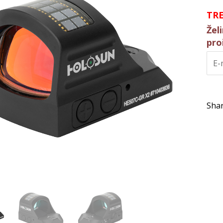
TR
Žel
pro