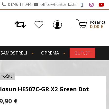
01/46 11 044
office@hunter-kz.hr
Košarica
0,00
€
SAMOSTRELI
OPREMA
OUTLET
 TOČKE
losun HE507C-GR X2 Green Dot
9,90
€