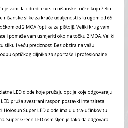
je vam da odredite vrstu nišanske točke koju želite
 nišanske slike za kraće udaljenosti s krugom od 65
čkom od 2 MOA (optika za pištolj). Veliki krug vam
ce i pomaže vam usmjeriti oko na točku 2 MOA. Veliki
u sliku i veću preciznost. Bez obzira na vašu
odbu optičkog ciljnika za sportaše i profesionalne
zlatne LED diode koje pružaju opcije koje odgovaraju
 LED pruža svestrani raspon postavki intenziteta
i. Holosun Super LED diode imaju ultra-učinkovitu
ima. Super Green LED osmišljen je tako da odgovara