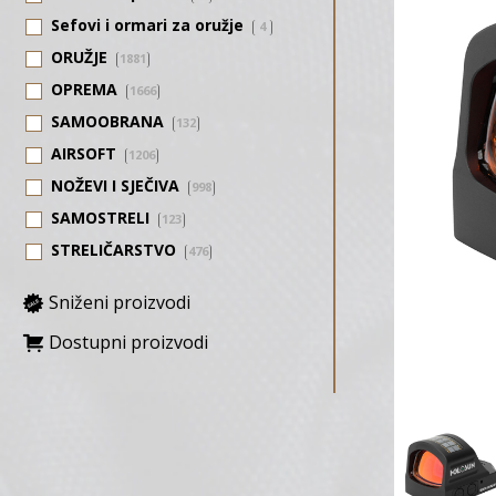
Sefovi i ormari za oružje
4
ORUŽJE
1881
OPREMA
1666
SAMOOBRANA
132
AIRSOFT
1206
NOŽEVI I SJEČIVA
998
SAMOSTRELI
123
STRELIČARSTVO
476
Sniženi proizvodi
Dostupni proizvodi