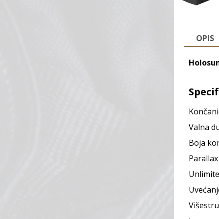
OPIS
Holosun
Specif
Končani
Valna du
Boja ko
Parallax
Unlimite
Uvećanje
Višestru