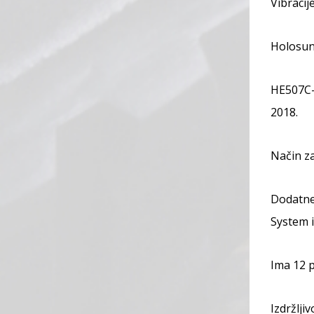
Vibracij
Holosun 
HE507C-
2018.
Način za
Dodatne 
System 
Ima 12 p
Izdržlji