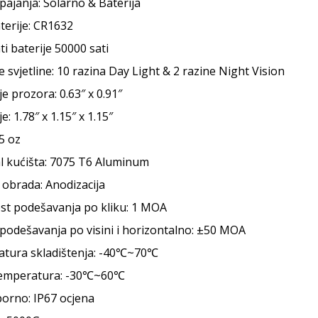
pajanja: Solarno & Baterija
terije: CR1632
ti baterije 50000 sati
 svjetline: 10 razina Day Light & 2 razine Night Vision
e prozora: 0.63″ x 0.91″
e: 1.78″ x 1.15″ x 1.15″
5 oz
al kućišta: 7075 T6 Aluminum
 obrada: Anodizacija
ost podešavanja po kliku: 1 MOA
podešavanja po visini i horizontalno: ±50 MOA
tura skladištenja: -40℃~70℃
emperatura: -30℃~60℃
orno: IP67 ocjena