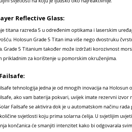
uljini svjetlosti na koju je ljudsko oko najreaktivnije.
ayer Reflective Glass:
je titana razreda 5 u određenim optikama i laserskim uređa
jivošću. Holosun Grade 5 Titan ima više nego dvostruku čvrs
a. Grade 5 Titanium također može izdržati korozivnost mors
m prikladnim za korištenje u pomorskim okruženjima.
Failsafe:
ailsafe tehnologija jedna je od mnogih inovacija na Holosu
ilsafe, ako vam baterija pokvari, uvijek imate rezervni izvo
 Solar Failsafe se aktivira dok je u automatskom načinu rad
količine svjetlosti koju prima solarna ćelija. U svjetlijim uvje
enja končanica će smanjiti intenzitet kako bi odgovarala sv