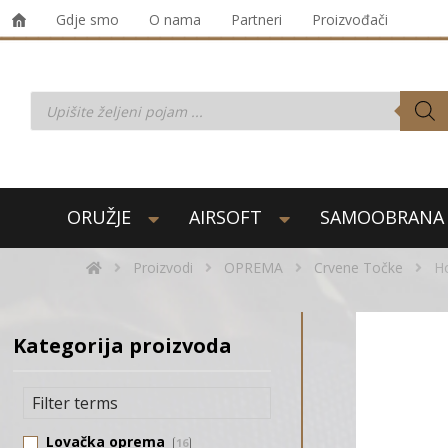
Gdje smo
O nama
Partneri
Proizvođači
ORUŽJE
AIRSOFT
SAMOOBRANA
Proizvodi
OPREMA
Crvene Točke
H
Kategorija proizvoda
Lovačka oprema
16