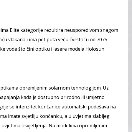
jima Elite kategorije rezultira neusporedivom snagom
toću vlakana i ima pet puta veću čvrstoću od 7075
ke vode što čini optiku i lasere modela Holosun
n optikama opremljenim solarnom tehnologijom. Uz
r napajanja kada je dostupno prirodno ili umjetno
a gdje se intenzitet končanice automatski podešava na
tima imate svjetliju končanicu, a u uvjetima slabijeg
im uvjetima osvjetljenja. Na modelima opremljenim