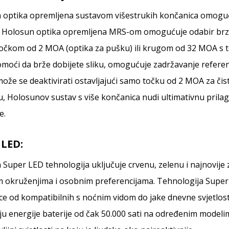
 optika opremljena sustavom višestrukih končanica omoguću
ti. Holosun optika opremljena MRS-om omogućuje odabir brze
čkom od 2 MOA (optika za pušku) ili krugom od 32 MOA s to
moći da brže dobijete sliku, omogućuje zadržavanje referen
ože se deaktivirati ostavljajući samo točku od 2 MOA za čist
, Holosunov sustav s više končanica nudi ultimativnu prilag
e.
 LED:
Super LED tehnologija uključuje crvenu, zelenu i najnovije 
im okruženjima i osobnim preferencijama. Tehnologija Super
e od kompatibilnih s noćnim vidom do jake dnevne svjetlost
u energije baterije od čak 50.000 sati na određenim model