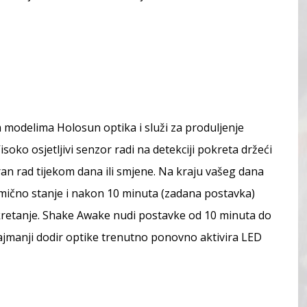
modelima Holosun optika i služi za produljenje
isoko osjetljivi senzor radi na detekciji pokreta držeći
n rad tijekom dana ili smjene. Na kraju vašeg dana
omično stanje i nakon 10 minuta (zadana postavka)
kretanje. Shake Awake nudi postavke od 10 minuta do
Najmanji dodir optike trenutno ponovno aktivira LED