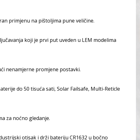
an primjenu na pištoljima pune veličine.
jučavanja koji je prvi put uveden u LEM modelima
jući nenamjerne promjene postavki.
ije do 50 tisuća sati, Solar Failsafe, Multi-Reticle
ima za noćno gledanje.
ndustrijski otisak i drži bateriju CR1632 u bočno