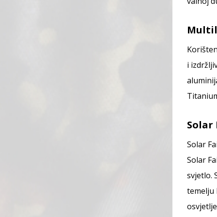
valnoj d
Multil
Korišten
i izdržl
aluminij
Titaniu
Solar 
Solar F
Solar Fa
svjetlo.
temelju 
osvjetlj