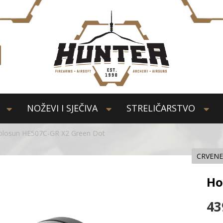
NOŽEVI I SJEČIVA
STRELIČARSTVO
olosun HE507C-GR X2 Green Dot
CRVENE
Ho
43