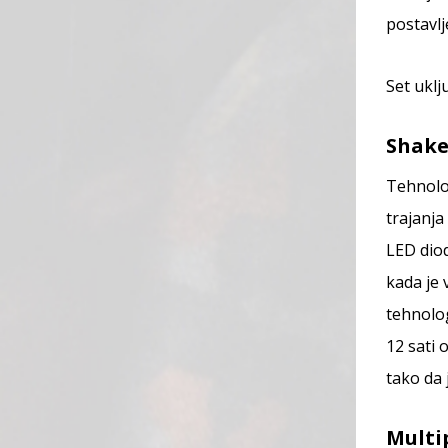
postavlj
Set uklj
Shake
Tehnolo
trajanja
LED dio
kada je 
tehnolo
12 sati 
tako da 
Multi