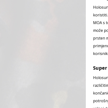
Holosun
koristi
MOA s to
može po
prsten m
primjenu
korisnik
Super
Holosun 
različit
končanic
potrošnj