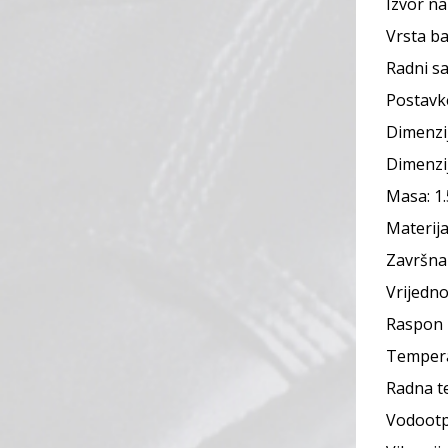
Izvor na
Vrsta ba
Radni sa
Postavke
Dimenzij
Dimenzij
Masa: 1.
Materij
Završna
Vrijedn
Raspon 
Tempera
Radna t
Vodootp